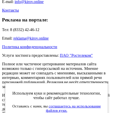
E-mail:
info@kirov.online
Контакты
Реклама на портале:
Тел: 8 (8332) 42-46-12
Email:
reklama@kirov.online
Политика конфиденциальности
Услуги хостинга предоставлены:
ПАО "Ростелеком"
Полное или частичное цитирование материалов сайта
возможно только с гиперссылкой на источник. Мнение
редакции может не совпадать с мнениями, высказанными в
интервью, комментариях пользователей или прямой речи
персонажей публикаций. Редакция не несёт ответственности
за текст комментариев читателей.
Используем куки и рекомендательные технологии,
Интернет-портал Kirov.online зарегистрирован в Федеральной
чтобы сайт работал лучше.
службе по надзору в сфере связи, информационных
технологий и массовых коммуникаций (Роскомнадзор) 5
Оставаясь с нами, вы
соглашаетесь на использование
декабря 2019 года. Регистрационный номер ЭЛ № ФС 77 -
файлов куки.