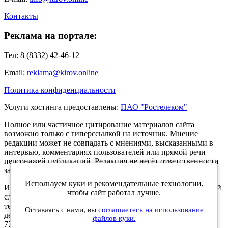
Контакты
Реклама на портале:
Тел: 8 (8332) 42-46-12
Email:
reklama@kirov.online
Политика конфиденциальности
Услуги хостинга предоставлены:
ПАО "Ростелеком"
Полное или частичное цитирование материалов сайта
возможно только с гиперссылкой на источник. Мнение
редакции может не совпадать с мнениями, высказанными в
интервью, комментариях пользователей или прямой речи
персонажей публикаций. Редакция не несёт ответственности
за текст комментариев читателей.
Используем куки и рекомендательные технологии,
Интернет-портал Kirov.online зарегистрирован в Федеральной
чтобы сайт работал лучше.
службе по надзору в сфере связи, информационных
технологий и массовых коммуникаций (Роскомнадзор) 5
Оставаясь с нами, вы
соглашаетесь на использование
декабря 2019 года. Регистрационный номер ЭЛ № ФС 77 -
файлов куки.
77189.