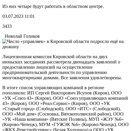
Из них четыре будут работать в областном центре.
03.07.2023 11:01
3433
Николай Голиков
Лицензионная комиссия Кировской области на двух
июньских заседаниях рассмотрела двенадцать заявлений о
предоставлении лицензий на осуществление
предпринимательской деятельности по управлению
многоквартирными домами. Все заявления удовлетворены.
В итоге список управляющих компаний в регионе
пополнили: ИП Сергей Викторович Исупов (Киров), ООО
«УК «Союз 43» (Киров), ООО «Союз управляющих компаний
43» (Киров), ООО «Реал-Сервис» (Киров), ООО «УК
«Старый город» (Слободской), ООО «ИТС» (Слободской),
ООО «Мой дом» (Сосновка, Вятскополянский район), ООО
«УК «Наша компания» (Вятские Поляны), МУП «ЖЭУ №6»
(Кирово-Чепецк), МУМ «ГУЖЭК №6» (Кирово-Чепецк), ООО
«ЖКХ-Ремстройсервис» (Белая Холуница) и ООО «УК