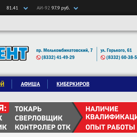
81.41
АИ-92
97.9 руб.
ОЙ
АФИША
КИБЕРКИРОВ