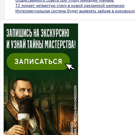
Общественного совета при УМВД Геннадий Мамаев.
Т2 ломает четвертую стену в новой рекламной кампании
Интеллектуальная система будет выявлять зайцев в кировско