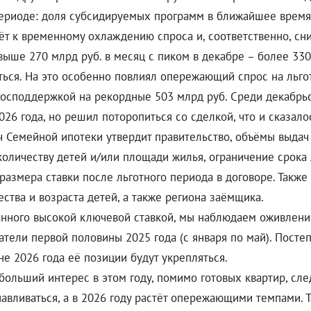
ериоде: доля субсидируемых программ в ближайшее время 
ёт к временному охлаждению спроса и, соответственно, сн
ыше 270 млрд руб. в месяц с пиком в декабре – более 330
ься. На это особенно повлиял опережающий спрос на льгот
господдержкой на рекордные 503 млрд руб. Среди декабрь
026 года, но решил поторопиться со сделкой, что и сказало
ч Семейной ипотеки утвердит правительство, объёмы выдач
количеству детей и/или площади жилья, ограничение срока 
 размера ставки после льготного периода в договоре. Такж
ства и возраста детей, а также региона заёмщика.
ванного высокой ключевой ставкой, мы наблюдаем оживлен
атели первой половины 2025 года (с января по май). Посте
е 2026 года её позиции будут укрепляться.
ольший интерес в этом году, помимо готовых квартир, сле
авливаться, а в 2026 году растёт опережающими темпами. Т