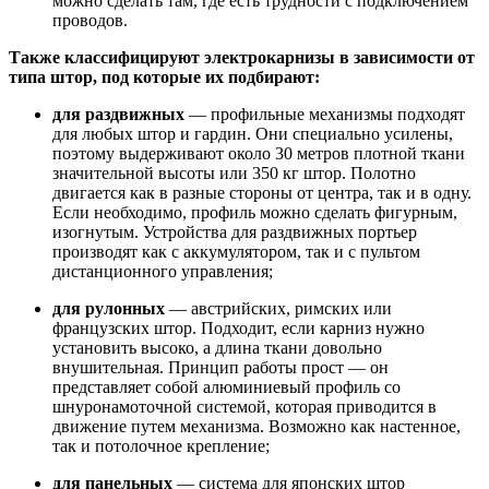
можно сделать там, где есть трудности с подключением
проводов.
Также классифицируют электрокарнизы в зависимости от
типа штор, под которые их подбирают:
для раздвижных
— профильные механизмы подходят
для любых штор и гардин. Они специально усилены,
поэтому выдерживают около 30 метров плотной ткани
значительной высоты или 350 кг штор. Полотно
двигается как в разные стороны от центра, так и в одну.
Если необходимо, профиль можно сделать фигурным,
изогнутым. Устройства для раздвижных портьер
производят как с аккумулятором, так и с пультом
дистанционного управления;
для рулонных
— австрийских, римских или
французских штор. Подходит, если карниз нужно
установить высоко, а длина ткани довольно
внушительная. Принцип работы прост — он
представляет собой алюминиевый профиль со
шнуронамоточной системой, которая приводится в
движение путем механизма. Возможно как настенное,
так и потолочное крепление;
для панельных
— система для японских штор