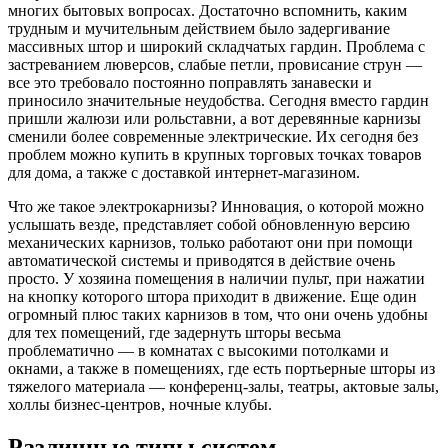
многих бытовых вопросах. Достаточно вспомнить, каким
трудным и мучительным действием было задергивание
массивных штор и широкий складчатых гардин. Проблема с
застреванием люверсов, слабые петли, провисание струн —
все это требовало постоянно поправлять занавески и
приносило значительные неудобства. Сегодня вместо гардин
пришли жалюзи или рольставни, а вот деревянные карнизы
сменили более современные электрические. Их сегодня без
проблем можно купить в крупных торговых точках товаров
для дома, а также с доставкой интернет-магазином.
Что же такое электрокарнизы? Инновация, о которой можно
услышать везде, представляет собой обновленную версию
механических карнизов, только работают они при помощи
автоматической системы и приводятся в действие очень
просто. У хозяина помещения в наличии пульт, при нажатии
на кнопку которого штора приходит в движение. Еще один
огромный плюс таких карнизов в том, что они очень удобны
для тех помещений, где задернуть шторы весьма
проблематично — в комнатах с высокими потолками и
окнами, а также в помещениях, где есть портьерные шторы из
тяжелого материала — конференц-залы, театры, актовые залы,
холлы бизнес-центров, ночные клубы.
Различные типы систем