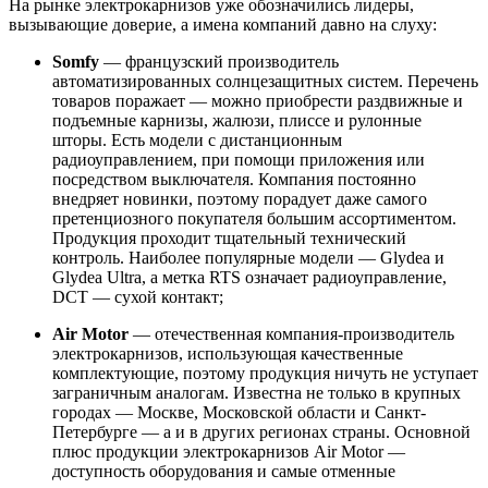
На рынке электрокарнизов уже обозначились лидеры,
вызывающие доверие, а имена компаний давно на слуху:
Somfy
— французский производитель
автоматизированных солнцезащитных систем. Перечень
товаров поражает — можно приобрести раздвижные и
подъемные карнизы, жалюзи, плиссе и рулонные
шторы. Есть модели с дистанционным
радиоуправлением, при помощи приложения или
посредством выключателя. Компания постоянно
внедряет новинки, поэтому порадует даже самого
претенциозного покупателя большим ассортиментом.
Продукция проходит тщательный технический
контроль. Наиболее популярные модели — Glydea и
Glydea Ultra, а метка RTS означает радиоуправление,
DCT — сухой контакт;
Air Motor
— отечественная компания-производитель
электрокарнизов, использующая качественные
комплектующие, поэтому продукция ничуть не уступает
заграничным аналогам. Известна не только в крупных
городах — Москве, Московской области и Санкт-
Петербурге — а и в других регионах страны. Основной
плюс продукции электрокарнизов Air Motor —
доступность оборудования и самые отменные