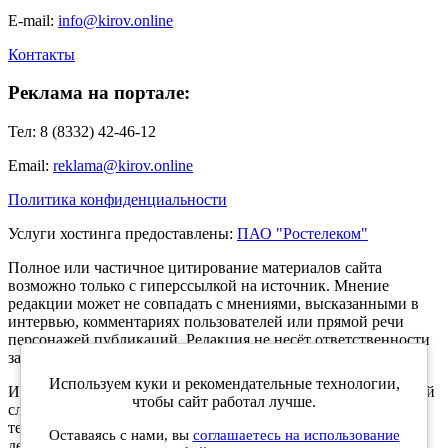
E-mail:
info@kirov.online
Контакты
Реклама на портале:
Тел: 8 (8332) 42-46-12
Email:
reklama@kirov.online
Политика конфиденциальности
Услуги хостинга предоставлены:
ПАО "Ростелеком"
Полное или частичное цитирование материалов сайта
возможно только с гиперссылкой на источник. Мнение
редакции может не совпадать с мнениями, высказанными в
интервью, комментариях пользователей или прямой речи
персонажей публикаций. Редакция не несёт ответственности
за текст комментариев читателей.
Используем куки и рекомендательные технологии,
Интернет-портал Kirov.online зарегистрирован в Федеральной
чтобы сайт работал лучше.
службе по надзору в сфере связи, информационных
технологий и массовых коммуникаций (Роскомнадзор) 5
Оставаясь с нами, вы
соглашаетесь на использование
декабря 2019 года. Регистрационный номер ЭЛ № ФС 77 -