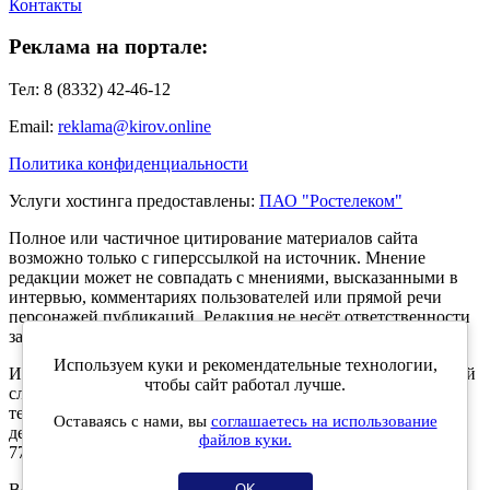
Контакты
Реклама на портале:
Тел: 8 (8332) 42-46-12
Email:
reklama@kirov.online
Политика конфиденциальности
Услуги хостинга предоставлены:
ПАО "Ростелеком"
Полное или частичное цитирование материалов сайта
возможно только с гиперссылкой на источник. Мнение
редакции может не совпадать с мнениями, высказанными в
интервью, комментариях пользователей или прямой речи
персонажей публикаций. Редакция не несёт ответственности
за текст комментариев читателей.
Используем куки и рекомендательные технологии,
Интернет-портал Kirov.online зарегистрирован в Федеральной
чтобы сайт работал лучше.
службе по надзору в сфере связи, информационных
технологий и массовых коммуникаций (Роскомнадзор) 5
Оставаясь с нами, вы
соглашаетесь на использование
декабря 2019 года. Регистрационный номер ЭЛ № ФС 77 -
файлов куки.
77189.
Возрастное ограничение 12+
OK