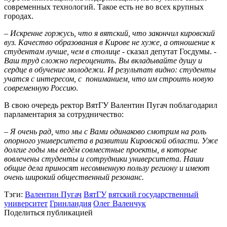
современных технологий. Такое есть не во всех крупных
городах.
–
Искренне горжусь, что я вятский, что закончил кировский
вуз. Качество образования в Кирове не хуже, а отношение к
студентам лучше, чем в столице
- сказал депутат Госдумы. -
Ваш труд сложно переоценить. Вы вкладывайте душу и
сердце в обучение молодежи. И результат видно: студенты
учатся с интересом, с пониманием, что им строить новую
современную Россию
.
В свою очередь ректор ВятГУ Валентин Пугач поблагодарил
парламентария за сотрудничество:
–
Я очень рад, что мы с Вами одинаково смотрим на роль
опорного университета в развитии Кировской области. Уже
долгие годы мы ведём совместные проекты, в которые
вовлечены студенты и сотрудники университета. Наши
общие дела приносят несомненную пользу региону и имеют
очень широкий общественный резонанс.
Тэги:
Валентин Пугач
ВятГУ
вятский государственный
университет
Гринландия
Олег Валенчук
Поделиться публикацией