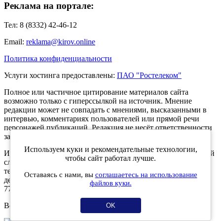
Реклама на портале:
Тел: 8 (8332) 42-46-12
Email:
reklama@kirov.online
Политика конфиденциальности
Услуги хостинга предоставлены:
ПАО "Ростелеком"
Полное или частичное цитирование материалов сайта
возможно только с гиперссылкой на источник. Мнение
редакции может не совпадать с мнениями, высказанными в
интервью, комментариях пользователей или прямой речи
персонажей публикаций. Редакция не несёт ответственности
за текст комментариев читателей.
Используем куки и рекомендательные технологии,
Интернет-портал Kirov.online зарегистрирован в Федеральной
чтобы сайт работал лучше.
службе по надзору в сфере связи, информационных
технологий и массовых коммуникаций (Роскомнадзор) 5
Оставаясь с нами, вы
соглашаетесь на использование
декабря 2019 года. Регистрационный номер ЭЛ № ФС 77 -
файлов куки.
77189.
Возрастное ограничение 12+
OK