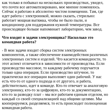
как только я побывал на нескольких производствах, увидел,
что почти все автоматизировано, мое мнение поменялось.
Сейчас я работаю в абсолютно чистом помещении. Там, где
идет работа с электроникой, можно сказать, стерильно:
работает мощная вытяжка, чтобы не было пыли, и
кондиционер для поддержания нужной температуры. Все
происходящее больше напоминает лабораторию, чем завод.
Что входит в задачи электронщика? Насколько это
командная работа?
- В мои задачи входит сборка систем электронных
компонентов, а также обеспечение взаимодействия различных
электронных систем и изделий. Что касается командности, то
этот аспект отличается в зависимости от производства. Если
производство массовое, то каждому рабочему поручается
только одна операция. Если производство штучное, то
практически все операции выполняет один рабочий. У нас
есть что-то от одного подхода и от другого, и работа,
действительно, идет в команде. Кто-то отвечает за аналоговую
электронику, кто-то за цифровую, кто-то за документацию,
кто-то за разводку плат – мы все работаем единым отделом, но
каждый со своей специализацией над общими целями. Мы
кооперируемся, разделяемся, то есть происходит полноценная
командная работа.