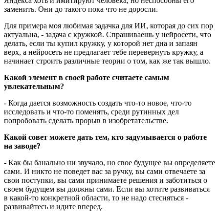
Яндекса хоть и имитируют человека, но неспособны его
заменить. Они до такого пока что не доросли.
Для примера моя любимая задачка для ИИ, которая до сих пор
актуальна, - задача с кружкой. Спрашиваешь у нейросети, что
делать, если ты купил кружку, у которой нет дна и запаян
верх, а нейросеть не предлагает тебе перевернуть кружку, а
начинает строить различные теории о том, как же так вышло.
Какой элемент в своей работе считаете самым
увлекательным?
- Когда дается возможность создать что-то новое, что-то
исследовать и что-то поменять, среди рутинных дел
попробовать сделать прорыв в изобретательстве.
Какой совет можете дать тем, кто задумывается о работе
на заводе?
- Как бы банально ни звучало, но свое будущее вы определяете
сами. И никто не поведет вас за ручку, вы сами отвечаете за
свои поступки, вы сами принимаете решения и заботиться о
своем будущем вы должны сами. Если вы хотите развиваться
в какой-то конкретной области, то не надо стесняться -
развивайтесь и идите вперед.