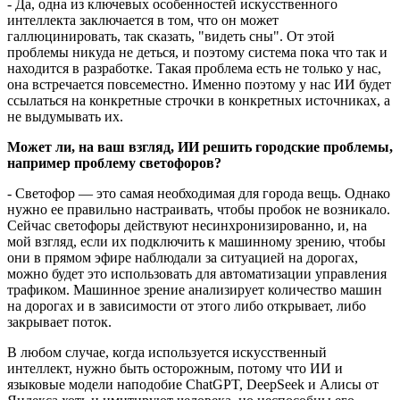
- Да, одна из ключевых особенностей искусственного
интеллекта заключается в том, что он может
галлюцинировать, так сказать, "видеть сны". От этой
проблемы никуда не деться, и поэтому система пока что так и
находится в разработке. Такая проблема есть не только у нас,
она встречается повсеместно. Именно поэтому у нас ИИ будет
ссылаться на конкретные строчки в конкретных источниках, а
не выдумывать их.
Может ли, на ваш взгляд, ИИ решить городские проблемы,
например проблему светофоров?
- Светофор — это самая необходимая для города вещь. Однако
нужно ее правильно настраивать, чтобы пробок не возникало.
Сейчас светофоры действуют несинхронизированно, и, на
мой взгляд, если их подключить к машинному зрению, чтобы
они в прямом эфире наблюдали за ситуацией на дорогах,
можно будет это использовать для автоматизации управления
трафиком. Машинное зрение анализирует количество машин
на дорогах и в зависимости от этого либо открывает, либо
закрывает поток.
В любом случае, когда используется искусственный
интеллект, нужно быть осторожным, потому что ИИ и
языковые модели наподобие ChatGPT, DeepSeek и Алисы от