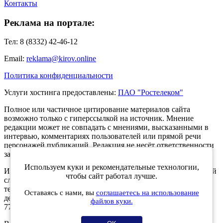
Контакты
Реклама на портале:
Тел: 8 (8332) 42-46-12
Email:
reklama@kirov.online
Политика конфиденциальности
Услуги хостинга предоставлены:
ПАО "Ростелеком"
Полное или частичное цитирование материалов сайта
возможно только с гиперссылкой на источник. Мнение
редакции может не совпадать с мнениями, высказанными в
интервью, комментариях пользователей или прямой речи
персонажей публикаций. Редакция не несёт ответственности
за текст комментариев читателей.
Используем куки и рекомендательные технологии,
Интернет-портал Kirov.online зарегистрирован в Федеральной
чтобы сайт работал лучше.
службе по надзору в сфере связи, информационных
технологий и массовых коммуникаций (Роскомнадзор) 5
Оставаясь с нами, вы
соглашаетесь на использование
декабря 2019 года. Регистрационный номер ЭЛ № ФС 77 -
файлов куки.
77189.