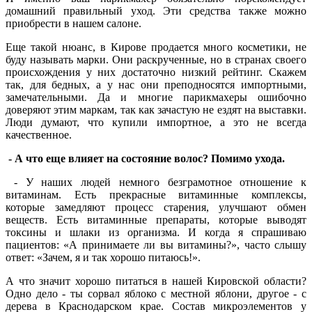
домашний правильный уход. Эти средства также можно
приобрести в нашем салоне.
Еще такой нюанс, в Кирове продается много косметики, не
буду называть марки. Они раскрученные, но в странах своего
происхождения у них достаточно низкий рейтинг. Скажем
так, для бедных, а у нас они преподносятся импортными,
замечательными. Да и многие парикмахеры ошибочно
доверяют этим маркам, так как зачастую не ездят на выставки.
Люди думают, что купили импортное, а это не всегда
качественное.
- А что еще влияет на состояние волос? Помимо ухода.
- У наших людей немного безграмотное отношение к
витаминам. Есть прекрасные витаминные комплексы,
которые замедляют процесс старения, улучшают обмен
веществ. Есть витаминные препараты, которые выводят
токсины и шлаки из организма. И когда я спрашиваю
пациентов: «А принимаете ли вы витамины?», часто слышу
ответ: «Зачем, я и так хорошо питаюсь!».
А что значит хорошо питаться в нашей Кировской области?
Одно дело - ты сорвал яблоко с местной яблони, другое - с
дерева в Краснодарском крае. Состав микроэлементов у