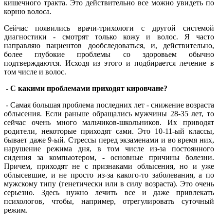
кишечного тракта. Это действительно все можно увидеть по
корню волоса.
Сейчас появились врачи-трихологи с другой системой
диагностики - смотрят только кожу и волос. Я часто
направляю пациентов дообследоваться, и, действительно,
более глубокие проблемы со здоровьем обычно
подтверждаются. Исходя из этого и подбирается лечение в
том числе и волос.
- С какими проблемами приходят кировчане?
- Самая большая проблема последних лет - снижение возраста
облысения. Если раньше обращались мужчины 28-35 лет, то
сейчас очень много мальчиков-школьников. Их приводят
родители, некоторые приходят сами. Это 10-11-ый классы,
бывает даже 9-ый. Стрессы перед экзаменами и во время них,
нарушение режима дня, в том числе из-за постоянного
сидения за компьютером, - основные причины болезни.
Причем, приходят не с признаками облысения, но и уже
облысевшие, и не просто из-за какого-то заболевания, а по
мужскому типу (генетически или в силу возраста). Это очень
серьезно. Здесь нужно лечить все и даже привлекать
психологов, чтобы, например, отрегулировать суточный
режим.