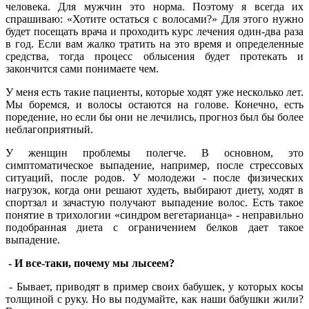
человека. Для мужчин это норма. Поэтому я всегда их
спрашиваю: «Хотите остаться с волосами?» Для этого нужно
будет посещать врача и проходить курс лечения один-два раза
в год. Если вам жалко тратить на это время и определенные
средства, тогда процесс облысения будет протекать и
закончится сами понимаете чем.
У меня есть такие пациенты, которые ходят уже несколько лет.
Мы боремся, и волосы остаются на голове. Конечно, есть
поредение, но если бы они не лечились, прогноз был бы более
неблагоприятный.
У женщин проблемы полегче. В основном, это
симптоматическое выпадение, например, после стрессовых
ситуаций, после родов. У молодежи - после физических
нагрузок, когда они решают худеть, выбирают диету, ходят в
спортзал и зачастую получают выпадение волос. Есть такое
понятие в трихологии «синдром вегетарианца» - неправильно
подобранная диета с ограничением белков дает такое
выпадение.
- И все-таки, почему мы лысеем?
- Бывает, приводят в пример своих бабушек, у которых косы
толщиной с руку. Но вы подумайте, как наши бабушки жили?