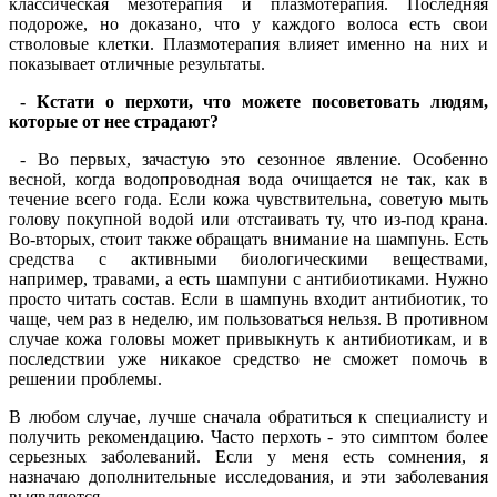
классическая мезотерапия и плазмотерапия. Последняя
подороже, но доказано, что у каждого волоса есть свои
стволовые клетки. Плазмотерапия влияет именно на них и
показывает отличные результаты.
- Кстати о перхоти, что можете посоветовать людям,
которые от нее страдают?
- Во первых, зачастую это сезонное явление. Особенно
весной, когда водопроводная вода очищается не так, как в
течение всего года. Если кожа чувствительна, советую мыть
голову покупной водой или отстаивать ту, что из-под крана.
Во-вторых, стоит также обращать внимание на шампунь. Есть
средства с активными биологическими веществами,
например, травами, а есть шампуни с антибиотиками. Нужно
просто читать состав. Если в шампунь входит антибиотик, то
чаще, чем раз в неделю, им пользоваться нельзя. В противном
случае кожа головы может привыкнуть к антибиотикам, и в
последствии уже никакое средство не сможет помочь в
решении проблемы.
В любом случае, лучше сначала обратиться к специалисту и
получить рекомендацию. Часто перхоть - это симптом более
серьезных заболеваний. Если у меня есть сомнения, я
назначаю дополнительные исследования, и эти заболевания
выявляются.