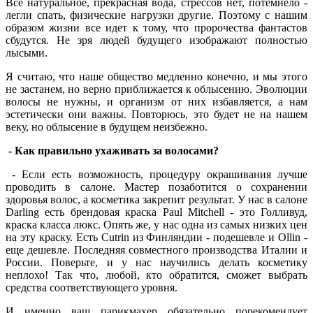
Все натуральное, прекрасная вода, стрессов нет, потемнело -
легли спать, физические нагрузки другие. Поэтому с нашим
образом жизни все идет к тому, что пророчества фантастов
сбудутся. Не зря людей будущего изображают полностью
лысыми.
Я считаю, что наше общество медленно конечно, и мы этого
не застанем, но верно приближается к облысению. Эволюции
волосы не нужны, и организм от них избавляется, а нам
эстетически они важны. Повторюсь, это будет не на нашем
веку, но облысение в будущем неизбежно.
- Как правильно ухаживать за волосами?
- Если есть возможность, процедуру окрашивания лучше
проводить в салоне. Мастер позаботится о сохранении
здоровья волос, а косметика закрепит результат. У нас в салоне
Darling есть брендовая краска Paul Mitchell - это Голливуд,
краска класса люкс. Опять же, у нас одна из самых низких цен
на эту краску. Есть Cutrin из Финляндии - подешевле и Ollin -
еще дешевле. Последняя совместного производства Италии и
России. Поверьте, и у нас научились делать косметику
неплохо! Так что, любой, кто обратится, сможет выбрать
средства соответствующего уровня.
И именно ваш парикмахер обязательно порекомендует