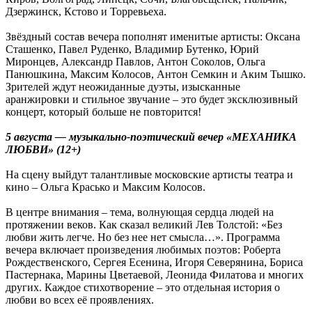
Дзержинск, Кстово и Торревьеха.
Звёздный состав вечера пополнят именитые артисты: Оксана
Сташенко, Павел Руденко, Владимир Бутенко, Юрий
Миронцев, Александр Павлов, Антон Соколов, Ольга
Панюшкина, Максим Колосов, Антон Семкин и Аким Тышко.
Зрителей ждут неожиданные дуэты, изысканные
аранжировки и стильное звучание – это будет эксклюзивный
концерт, который больше не повторится!
5 августа — музыкально-поэтический вечер «МЕХАНИКА
ЛЮБВИ» (12+)
На сцену выйдут талантливые московские артисты театра и
кино – Ольга Красько и Максим Колосов.
В центре внимания – тема, волнующая сердца людей на
протяжении веков. Как сказал великий Лев Толстой: «Без
любви жить легче. Но без нее нет смысла…». Программа
вечера включает произведения любимых поэтов: Роберта
Рождественского, Сергея Есенина, Игоря Северянина, Бориса
Пастернака, Марины Цветаевой, Леонида Филатова и многих
других. Каждое стихотворение – это отдельная история о
любви во всех её проявлениях.