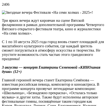
2406
Три ярких вечера ждут кировчан на сцене Вятской
филармонии в рамках дополнительной программы Четвертого
Вятского открытого фестиваля театра, кино и журналистики
«На семи холмах».
С 1 по 10 августа 2025 года город вновь станет площадкой для
масштабного культурного события, где каждый зритель
сможет погрузиться в атмосферу искусства и творчества. Не
упустите возможность стать частью этого грандиозного
праздника!
3 августа — концерт Екатерины Семеновой «КИНОшная
душа» (12+)
Главной героиней вечера станет Екатерина Семёнова —
известная российская певица, композитор и киноактриса. В
программе концерта прозвучат легендарные композиции:
«Школьница», «Безнадежно прекрасна», «Осталась только
музыка» и другие хиты. Также будут исполнены авторские
фестивальные гимны, посвящённые таким городам как
Киров, Волгоград, Липецк, Сочи, Благовещенск, Нальчик,