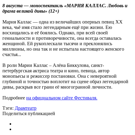
8 августа — моноспектакль «МАРИЯ КАЛЛАС. Любовь и
драма великой дивы» (12+)
Мария Каллас — одна из величайших оперных певиц XX
века, чьё имя стало легендарным ещё при жизни. Ею
восхищались и её боялись. Однако, при всей своей
гениальности и противоречивости, она всегда оставалась
женщиной. Ей рукоплескали тысячи и преклонялись
миллионы, но она так и не испытала настоящего женского
счастья...
В роли Марии Каллас – Алёна Биккулова, санкт-
петербургская актриса театра и кино, певица, автор
монопьесы и режиссер постановки. Она с невероятной
глубиной и точностью воплотит на сцене образ легендарной
дивы, раскрыв все грани её многогранной личности.
Подробнее
на официальном сайте Фестиваля.
Тэги:
Драмтеатр
Поделиться публикацией