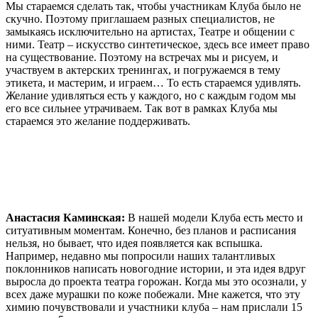
Мы стараемся сделать так, чтобы участникам Клуба было не
скучно. Поэтому приглашаем разных специалистов, не
замыкаясь исключительно на артистах, Театре и общении с
ними. Театр – искусство синтетическое, здесь все имеет право
на существование. Поэтому на встречах мы и рисуем, и
участвуем в актерских тренингах, и погружаемся в тему
этикета, и мастерим, и играем… То есть стараемся удивлять.
Желание удивляться есть у каждого, но с каждым годом мы
его все сильнее утрачиваем. Так вот в рамках Клуба мы
стараемся это желание поддерживать.
Анастасия Каминская:
В нашей модели Клуба есть место и
ситуативным моментам. Конечно, без планов и расписания
нельзя, но бывает, что идея появляется как вспышка.
Например, недавно мы попросили наших талантливых
поклонников написать новогодние истории, и эта идея вдруг
выросла до проекта театра горожан. Когда мы это осознали, у
всех даже мурашки по коже побежали. Мне кажется, что эту
химию почувствовали и участники клуба – нам прислали 15