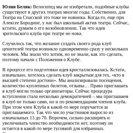
Юлия Беляк:
Велосипед мы не изобретали, подобные клубы
существуют в других театрах многие годы. Собственно, для
Театра на Спасской это тоже не новинка. Когда-то, еще при
Алексее Бородине, у нас был школьный актив театра. Сейчас,
кстати, думаем о его возобновлении. Так что идея
зрительского клуба при театре не нова.
Случилось так, что желание создать своего рода клуб
ценителей театра возникло одновременно сразу у нескольких
человек. Мы знали что хотим, но не знали, как это сделать,
поэтому начали с Положения о Клубе.
В процессе его подготовки идея кристаллизовалась. Кстати,
изначально, хотелось сделать клуб закрытым для тех, «кто в
высшей степени достоин». Мы анализировали посещения,
количество купленных билетов, отзывы… Право приглашать
в клуб могли только организаторы. Сейчас процедура
вступления стала несколько демократичней – мы приглашаем
в клуб не только сами, но и по рекомендациям членов клуба.
При этом член Клуба в какой-то мере поручается за
приглашаемого. Так что число участников выросло из
изначальных 13 до 70. Впрочем, сильно расширять и
увеличивать членство необходимости нет, поэтому он
остается в какой-то мере тусовкой для избранных.