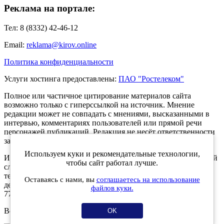
Реклама на портале:
Тел: 8 (8332) 42-46-12
Email:
reklama@kirov.online
Политика конфиденциальности
Услуги хостинга предоставлены:
ПАО "Ростелеком"
Полное или частичное цитирование материалов сайта
возможно только с гиперссылкой на источник. Мнение
редакции может не совпадать с мнениями, высказанными в
интервью, комментариях пользователей или прямой речи
персонажей публикаций. Редакция не несёт ответственности
за текст комментариев читателей.
Используем куки и рекомендательные технологии,
Интернет-портал Kirov.online зарегистрирован в Федеральной
чтобы сайт работал лучше.
службе по надзору в сфере связи, информационных
технологий и массовых коммуникаций (Роскомнадзор) 5
Оставаясь с нами, вы
соглашаетесь на использование
декабря 2019 года. Регистрационный номер ЭЛ № ФС 77 -
файлов куки.
77189.
Возрастное ограничение 12+
OK