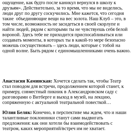
ощущение, как будто после каникул вернулся в школу к
друзьям». Действительно, за то время, что мы не виделись,
люди друг по другу соскучились. Мне кажется, что сегодня
такие объединяющие вещи на вес золота. Наш Клуб – это, в
том числе, возможность не засидеться в своей скорлупе и
найти людей, рядом с которыми ты не чувствуешь себя белой
вороной. Здесь тебе не приходится приспосабливаться или
создавать моменты, в которых ты в какой-то мере безопасно
можешь сосуществовать – здесь люди, которые с тобой на
одной волне. Быть рядом с единомышленниками очень важно.
Анастасия Каминская:
Хочется сделать так, чтобы Театр
стал поводом для встречи, продолжением которой станет, к
примеру, совместный пикник в Александровском саду с
разговорами о Витберге и выход в музей, на лекцию,
сопряженную с актуальной театральной повесткой…
Юлия Беляк:
Конечно, в перспективе мы ждем, что и наши
талантливые поклонники станут сами выдвигать
предложения: как они хотели бы взаимодействовать с
театром, каких мероприятий/встреч им не хватает.