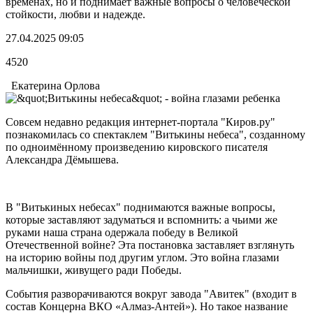
временах, но и поднимает важные вопросы о человеческой
стойкости, любви и надежде.
27.04.2025 09:05
4520
Екатерина Орлова
Совсем недавно редакция интернет-портала "Киров.ру"
познакомилась со спектаклем "Витькины небеса", созданному
по одноимённому произведению кировского писателя
Александра Дёмышева.
В "Витькиных небесах" поднимаются важные вопросы,
которые заставляют задуматься и вспомнить: а чьими же
руками наша страна одержала победу в Великой
Отечественной войне? Эта постановка заставляет взглянуть
на историю войны под другим углом. Это война глазами
мальчишки, живущего ради Победы.
События разворачиваются вокруг завода "Авитек" (входит в
состав Концерна ВКО «Алмаз-Антей»). Но такое название