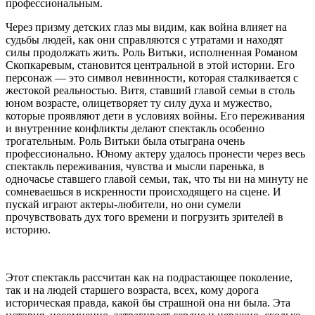
профессиональным.
Через призму детских глаз мы видим, как война влияет на
судьбы людей, как они справляются с утратами и находят
силы продолжать жить. Роль Витьки, исполненная Романом
Скопкаревым, становится центральной в этой истории. Его
персонаж — это символ невинности, которая сталкивается с
жестокой реальностью. Витя, ставший главой семьи в столь
юном возрасте, олицетворяет ту силу духа и мужество,
которые проявляют дети в условиях войны. Его переживания
и внутренние конфликты делают спектакль особенно
трогательным. Роль Витьки была отыграна очень
профессионально. Юному актеру удалось пронести через весь
спектакль переживания, чувства и мысли паренька, в
одночасье ставшего главой семьи, так, что ты ни на минуту не
сомневаешься в искренности происходящего на сцене. И
пускай играют актеры-любители, но они сумели
прочувствовать дух того времени и погрузить зрителей в
историю.
Этот спектакль рассчитан как на подрастающее поколение,
так и на людей старшего возраста, всех, кому дорога
историческая правда, какой бы страшной она ни была. Эта