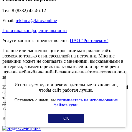
Тел: 8 (8332) 42-46-12
Email:
reklama@kirov.online
Политика конфиденциальности
Услуги хостинга предоставлены:
ПАО "Ростелеком"
Полное или частичное цитирование материалов сайта
возможно только с гиперссылкой на источник. Мнение
редакции может не совпадать с мнениями, высказанными в
интервью, комментариях пользователей или прямой речи
персонажей публикаций. Редакция не несёт ответственности
за текст комментариев читателей.
Используем куки и рекомендательные технологии,
Интернет-портал Kirov.online зарегистрирован в Федеральной
чтобы сайт работал лучше.
службе по надзору в сфере связи, информационных
технологий и массовых коммуникаций (Роскомнадзор) 5
Оставаясь с нами, вы
соглашаетесь на использование
декабря 2019 года. Регистрационный номер ЭЛ № ФС 77 -
файлов куки.
77189.
Возрастное ограничение 12+
OK