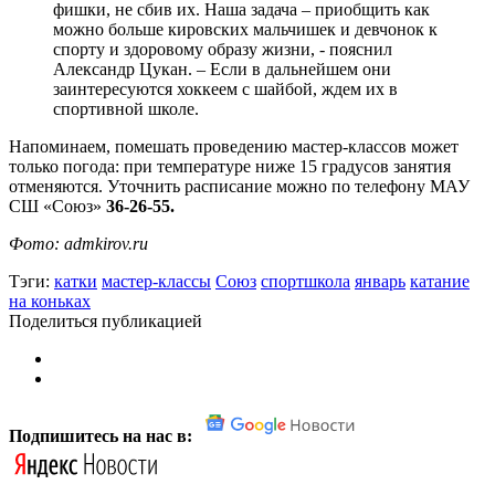
фишки, не сбив их. Наша задача – приобщить как
можно больше кировских мальчишек и девчонок к
спорту и здоровому образу жизни, - пояснил
Александр Цукан. – Если в дальнейшем они
заинтересуются хоккеем с шайбой, ждем их в
спортивной школе.
Напоминаем, помешать проведению мастер-классов может
только погода: при температуре ниже 15 градусов занятия
отменяются. Уточнить расписание можно по телефону МАУ
СШ «Союз»
36-26-55.
Фото: admkirov.ru
Тэги:
катки
мастер-классы
Союз
спортшкола
январь
катание
на коньках
Поделиться публикацией
Подпишитесь на нас в: