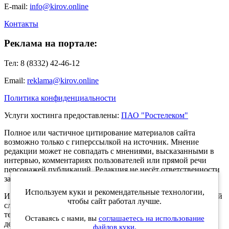
E-mail:
info@kirov.online
Контакты
Реклама на портале:
Тел: 8 (8332) 42-46-12
Email:
reklama@kirov.online
Политика конфиденциальности
Услуги хостинга предоставлены:
ПАО "Ростелеком"
Полное или частичное цитирование материалов сайта
возможно только с гиперссылкой на источник. Мнение
редакции может не совпадать с мнениями, высказанными в
интервью, комментариях пользователей или прямой речи
персонажей публикаций. Редакция не несёт ответственности
за текст комментариев читателей.
Используем куки и рекомендательные технологии,
Интернет-портал Kirov.online зарегистрирован в Федеральной
чтобы сайт работал лучше.
службе по надзору в сфере связи, информационных
технологий и массовых коммуникаций (Роскомнадзор) 5
Оставаясь с нами, вы
соглашаетесь на использование
декабря 2019 года. Регистрационный номер ЭЛ № ФС 77 -
файлов куки.