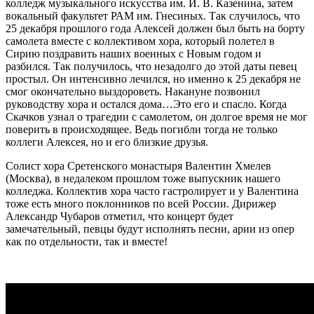
колледж музыкального искусства им. И. В. Казенина, затем
вокальный факультет РАМ им. Гнесиных. Так случилось, что
25 декабря прошлого года Алексей должен был быть на борту
самолета вместе с коллективом хора, который полетел в
Сирию поздравить наших военных с Новым годом и
разбился. Так получилось, что незадолго до этой даты певец
простыл. Он интенсивно лечился, но именно к 25 декабря не
смог окончательно выздороветь. Накануне позвонил
руководству хора и остался дома…Это его и спасло. Когда
Скачков узнал о трагедии с самолетом, он долгое время не мог
поверить в происходящее. Ведь погибли тогда не только
коллеги Алексея, но и его близкие друзья.
Солист хора Сретенского монастыря Валентин Хмелев
(Москва), в недалеком прошлом тоже выпускник нашего
колледжа. Коллектив хора часто гастролирует и у Валентина
тоже есть много поклонников по всей России. Дирижер
Александр Чубаров отметил, что концерт будет
замечательный, певцы будут исполнять песни, арии из опер
как по отдельности, так и вместе!