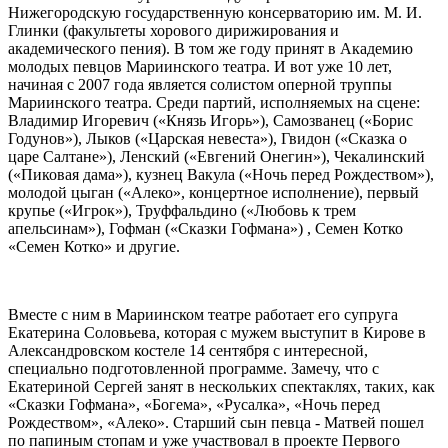
Нижегородскую государственную консерваторию им. М. И.
Глинки (факультеты хорового дирижирования и
академического пения). В том же году принят в Академию
молодых певцов Мариинского театра. И вот уже 10 лет,
начиная с 2007 года является солистом оперной труппы
Мариинского театра. Среди партий, исполняемых на сцене:
Владимир Игоревич («Князь Игорь»), Самозванец («Борис
Годунов»), Лыков («Царская невеста»), Гвидон («Сказка о
царе Салтане»), Ленский («Евгений Онегин»), Чекалинский
(«Пиковая дама»), кузнец Вакула («Ночь перед Рождеством»),
молодой цыган («Алеко», концертное исполнение), первый
крупье («Игрок»), Труффальдино («Любовь к трем
апельсинам»), Гофман («Сказки Гофмана») , Семен Котко
«Семен Котко» и другие.
Вместе с ним в Мариинском театре работает его супруга
Екатерина Соловьева, которая с мужем выступит в Кирове в
Александровском костеле 14 сентября с интересной,
специально подготовленной программе. Замечу, что с
Екатериной Сергей занят в нескольких спектаклях, таких, как
«Сказки Гофмана», «Богема», «Русалка», «Ночь перед
Рождеством», «Алеко». Старший сын певца - Матвей пошел
по папиным стопам и уже участвовал в проекте Первого