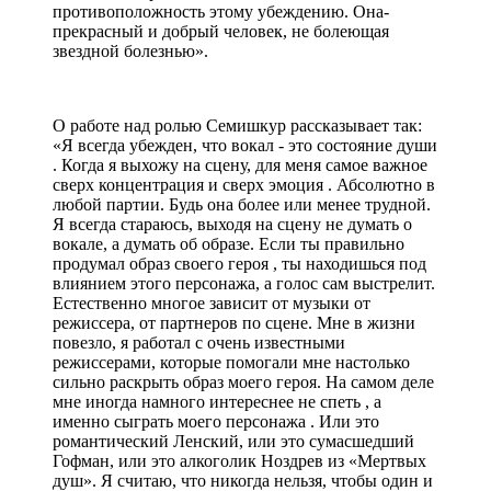
противоположность этому убеждению. Она-
прекрасный и добрый человек, не болеющая
звездной болезнью».
О работе над ролью Семишкур рассказывает так:
«Я всегда убежден, что вокал - это состояние души
. Когда я выхожу на сцену, для меня самое важное
сверх концентрация и сверх эмоция . Абсолютно в
любой партии. Будь она более или менее трудной.
Я всегда стараюсь, выходя на сцену не думать о
вокале, а думать об образе. Если ты правильно
продумал образ своего героя , ты находишься под
влиянием этого персонажа, а голос сам выстрелит.
Естественно многое зависит от музыки от
режиссера, от партнеров по сцене. Мне в жизни
повезло, я работал с очень известными
режиссерами, которые помогали мне настолько
сильно раскрыть образ моего героя. На самом деле
мне иногда намного интереснее не спеть , а
именно сыграть моего персонажа . Или это
романтический Ленский, или это сумасшедший
Гофман, или это алкоголик Ноздрев из «Мертвых
душ». Я считаю, что никогда нельзя, чтобы один и