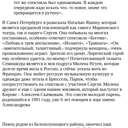
тот же спектакль был одинаковым. В каждом
очередном надо искать что- то новое, иначе это
превращается в рутину».
В Санкт-Петербурге я разыскала Наталью Яшину, которая
является преданной поклонницей как самого Мариинского
театра, так и нашего Сергея. Она побывала на многих
постановках, особенно отмечает спектакли «Богема»,
«Любовь к трем апельсинам», «Иоланта», «Травиата». «Он
-замечательный, талантливый,- подчернула женщина,- очень
проникновенно играет. Зрители его ценят. Лирический герой
ему особенно удается, по-моему»! Почитательницей таланта
Семишкура является и моя подруга Милена Нгуен, которая
долгое время жила в России, а сейчас уехала жить во
Францию. Она любит русскую музыкальную культуру и
однажды даже летала в Брюссель, Париж, чтобы
поприсутствовать на спектакле с участием Сергея. Милена
дружит и еще с одним нашим земляком, который выступит в
Кирове - Алексеем Скачковым. Это совсем молодой парень,
родившийся в 1991 году, уже 6 лет поющем в хоре имени
Александрова.
Певец родом из Белохолуницкого района, окончил наш