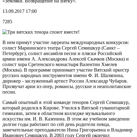
«Земляки. Возвращение на Вятку».
13.09.2017 17:00
7285
В нем примут участие лауреаты международных конкурсов:
солист Мариинского театра Сергей Семишкур (Санкт –
Петербург), солист ансамбля песни и пляски Российской
армии имени А. Александрова Алексей Скачков (Москва) и
солист хора Сретенского монастыря Валентин Хмелев
(Москва). В программе принимает участие Вятский оркестр
русских народных инструментов имени Ф. И. Шаляпина,
дирижер - заслуженный артист России Александр Чубаров.
Прозвучат арии из опер, романсы, русские и неаполитанские
песни.
Самый опытный в этой команде теноров Сергей Семишкур,
который родился в Кирове. Учился в Вятской гуманитарной
гимназии, затем в областном колледже музыкального
искусства им. И. В. Казенина. В этом же учебном заведении
долгие годы работают по сей день родители певца,
замечательные преподаватели Нина Григорьевна и Владимир
Иванович Семишкур. В 2003 году Сергей окончил