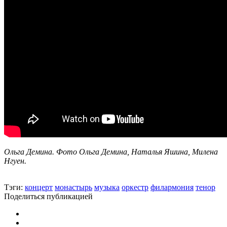
Ольга Демина. Фото Ольга Демина, Наталья Яшина, Милена
Нгуен.
Тэги:
концерт
монастырь
музыка
оркестр
филармония
тенор
Поделиться публикацией