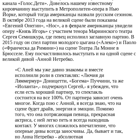
канала «Голос.Дети». Довелось нашему известному
кировчанину выступить в Метрополитен-опера в Нью
Йорке, который тогда американцы назвали русским сезоном.
В октябре 2013 года на великой сцене были показаны
«Евгений Онегин», «Нос», а в феврале американцы увидели
оперу «Князь Игорь» с участием тенора Мариинского театра
Сергея Семишкура, где певец исполнил заглавную партию. В
2015 году он спел партии молодого цыгана («Алеко») и Паоло
(«Франческа да Римини») на сцене Театра Ла Монне в
Брюсселе. Ему посчастливилось выступать и на одной сцене с
великой дивой -Анной Нетребко.
«С Аней мы уже давно знакомы и вместе
исполнили роли в спектаклях: «Лючия ди
Ляммермур» Доницетти, «Богема» Пуччини, та же
«Иоланта»,- подчеркнул Сергей,- я убежден, что
если есть хороший партнер, то спектакль
состоится на все 100%. От партнера зависит очень
многое. Когда пою с Анной, я всегда знаю, что на
сцене будет драйв, энергия и эмоции. Помимо
того, что она потрясающая певица, прекрасная
актриса, с ней легко петь и всегда находишь
контакт. У многих сложилось впечатление, что
оперные дивы всегда заносчивы. Да, бывает и так,
но Анна Нетребко - абсолютная