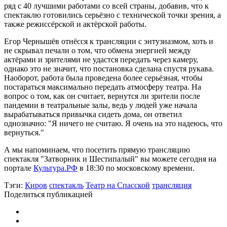
ряд с 40 лучшими работами со всей страны, добавив, что к
спектаклю готовились серьёзно с технической точки зрения, а
также режиссёрской и актёрской работы.
Егор Чернышёв отнёсся к трансляции с энтузиазмом, хоть и
не скрывал печали о том, что обмена энергией между
актёрами и зрителями не удастся передать через камеру,
однако это не значит, что постановка сделана спустя рукава.
Наоборот, работа была проведена более серьёзная, чтобы
постараться максимально передать атмосферу театра. На
вопрос о том, как он считает, вернутся ли зрители после
пандемии в театральные залы, ведь у людей уже начала
вырабатываться привычка сидеть дома, он ответил
однозначно: "Я ничего не считаю. Я очень на это надеюсь, что
вернуться."
А мы напоминаем, что посетить прямую трансляцию
спектакля "Затворник и Шестипалый" вы можете сегодня на
портале
Культура.РФ
в 18:30 по московскому времени.
Тэги:
Киров
спектакль
Театр на Спасской
трансляция
Поделиться публикацией