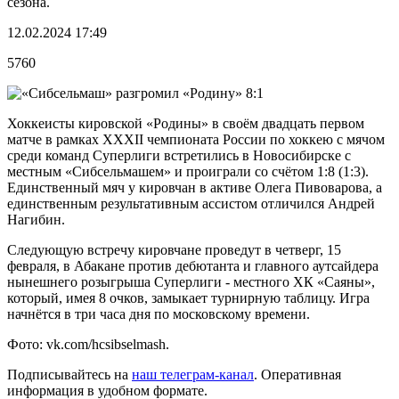
сезона.
12.02.2024 17:49
5760
Хоккеисты кировской «Родины» в своём двадцать первом
матче в рамках XXXII чемпионата России по хоккею с мячом
среди команд Суперлиги встретились в Новосибирске с
местным «Сибсельмашем» и проиграли со счётом 1:8 (1:3).
Единственный мяч у кировчан в активе Олега Пивоварова, а
единственным результативным ассистом отличился Андрей
Нагибин.
Следующую встречу кировчане проведут в четверг, 15
февраля, в Абакане против дебютанта и главного аутсайдера
нынешнего розыгрыша Суперлиги - местного ХК «Саяны»,
который, имея 8 очков, замыкает турнирную таблицу. Игра
начнётся в три часа дня по московскому времени.
Фото: vk.com/hcsibselmash.
Подписывайтесь на
наш телеграм-канал
. Оперативная
информация в удобном формате.