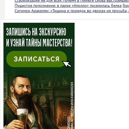
Стабилизация не для всех
Почему в Пинюге снова выстраиваю
Пушистое пополнение: в парке «Аполло» поселилась белка
Гор
Согомон Аракелян: «Тишина и порядок во дворах не просьба,