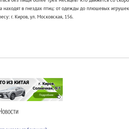
ться без пищи более трех месяцев? Кто движется со скор
а находят в гнездах птиц: от одежды до плюшевых игрушек
су: г. Киров, ул. Московская, 156.