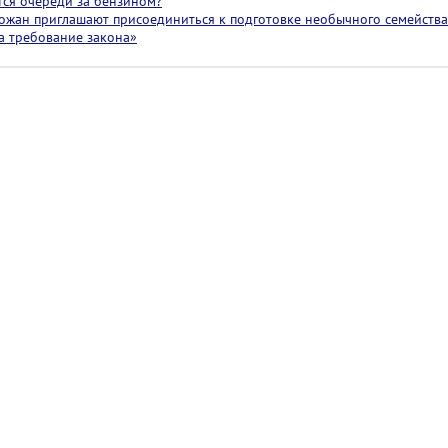
тся очереди за бензином?
ожан приглашают присоединиться к подготовке необычного семейства 
 а требование закона»