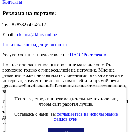
Контакты
Реклама на портале:
Тел: 8 (8332) 42-46-12
Email:
reklama@kirov.online
Политика конфиденциальности
Услуги хостинга предоставлены:
ПАО "Ростелеком"
Полное или частичное цитирование материалов сайта
возможно только с гиперссылкой на источник. Мнение
редакции может не совпадать с мнениями, высказанными в
интервью, комментариях пользователей или прямой речи
персонажей публикаций. Редакция не несёт ответственности
за текст комментариев читателей.
Используем куки и рекомендательные технологии,
Интернет-портал Kirov.online зарегистрирован в Федеральной
чтобы сайт работал лучше.
службе по надзору в сфере связи, информационных
технологий и массовых коммуникаций (Роскомнадзор) 5
Оставаясь с нами, вы
соглашаетесь на использование
декабря 2019 года. Регистрационный номер ЭЛ № ФС 77 -
файлов куки.
77189.