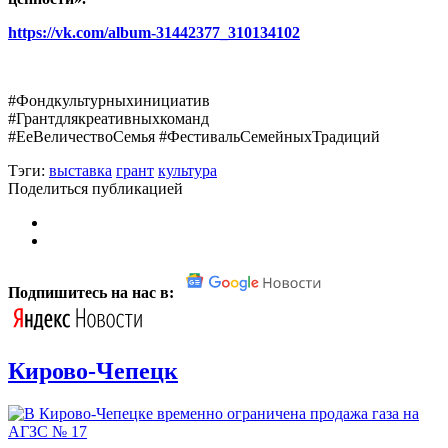
https://vk.com/album-31442377_310134102
#Фондкультурныхинициатив
#Грантдлякреативныхкоманд
#ЕеВеличествоСемья #ФестивальСемейныхТрадиций
Тэги:
выставка
грант
культура
Поделиться публикацией
Подпишитесь на нас в:
Кирово-Чепецк