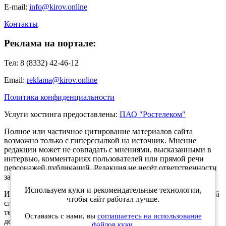
E-mail:
info@kirov.online
Контакты
Реклама на портале:
Тел: 8 (8332) 42-46-12
Email:
reklama@kirov.online
Политика конфиденциальности
Услуги хостинга предоставлены:
ПАО "Ростелеком"
Полное или частичное цитирование материалов сайта
возможно только с гиперссылкой на источник. Мнение
редакции может не совпадать с мнениями, высказанными в
интервью, комментариях пользователей или прямой речи
персонажей публикаций. Редакция не несёт ответственности
за текст комментариев читателей.
Используем куки и рекомендательные технологии,
Интернет-портал Kirov.online зарегистрирован в Федеральной
чтобы сайт работал лучше.
службе по надзору в сфере связи, информационных
технологий и массовых коммуникаций (Роскомнадзор) 5
Оставаясь с нами, вы
соглашаетесь на использование
декабря 2019 года. Регистрационный номер ЭЛ № ФС 77 -
файлов куки.