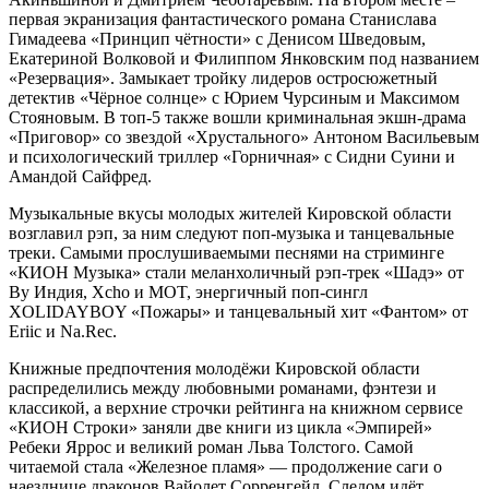
первая экранизация фантастического романа Станислава
Гимадеева «Принцип чётности» с Денисом Шведовым,
Екатериной Волковой и Филиппом Янковским под названием
«Резервация». Замыкает тройку лидеров остросюжетный
детектив «Чёрное солнце» с Юрием Чурсиным и Максимом
Стояновым. В топ-5 также вошли криминальная экшн-драма
«Приговор» со звездой «Хрустального» Антоном Васильевым
и психологический триллер «Горничная» с Сидни Суини и
Амандой Сайфред.
Музыкальные вкусы молодых жителей Кировской области
возглавил рэп, за ним следуют поп-музыка и танцевальные
треки. Самыми прослушиваемыми песнями на стриминге
«КИОН Музыка» стали меланхоличный рэп-трек «Шадэ» от
By Индия, Xcho и MOT, энергичный поп-сингл
XOLIDAYBOY «Пожары» и танцевальный хит «Фантом» от
Eriic и Na.Rec.
Книжные предпочтения молодёжи Кировской области
распределились между любовными романами, фэнтези и
классикой, а верхние строчки рейтинга на книжном сервисе
«КИОН Строки» заняли две книги из цикла «Эмпирей»
Ребеки Яррос и великий роман Льва Толстого. Самой
читаемой стала «Железное пламя» — продолжение саги о
наезднице драконов Вайолет Сорренгейл. Следом идёт