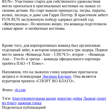
RUN». Участники старта для собственного удовольствия
могли проехаться в оригинальных костюмах на лыжах со
своими детьми. На старт вышли принцессы, тигры, пираты,
волки, лисицы, и даже сам Гарри Поттер. В красочном забеге
FUN RUN заслуженную победу одержал детский сад
«Жемчужинка». По мнению жюри, эта команда подготовила
самые яркие и необычные костюмы.
Кроме того, для корпоративных команд был организован
отдельный забег, в котором определились три лидера. Первое
место заняла «Команда Ани – СПСЧ-5», второе – «Команда
Ани – Тчэ-9» и третье – команда официального партнера
пробега ПАО «Т Плюс».
Напомним, что на лыжную гонку кировчан пригласила
актриса и телеведущая
Эвелина Бледанс
. Она является
куратором проекта «СПОРТ ВО БЛАГО».
Фото:
vk.com
Тэги:
благотворительная акция
дорогою добра
Лыжня
спорт
во благо
лыжная гонка
Поделиться публикацией