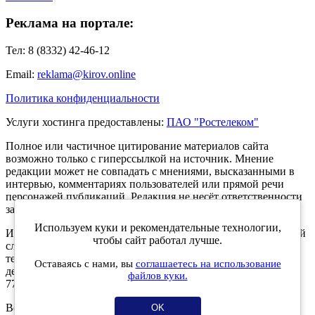
Реклама на портале:
Тел: 8 (8332) 42-46-12
Email:
reklama@kirov.online
Политика конфиденциальности
Услуги хостинга предоставлены:
ПАО "Ростелеком"
Полное или частичное цитирование материалов сайта
возможно только с гиперссылкой на источник. Мнение
редакции может не совпадать с мнениями, высказанными в
интервью, комментариях пользователей или прямой речи
персонажей публикаций. Редакция не несёт ответственности
за текст комментариев читателей.
Используем куки и рекомендательные технологии,
Интернет-портал Kirov.online зарегистрирован в Федеральной
чтобы сайт работал лучше.
службе по надзору в сфере связи, информационных
технологий и массовых коммуникаций (Роскомнадзор) 5
Оставаясь с нами, вы
соглашаетесь на использование
декабря 2019 года. Регистрационный номер ЭЛ № ФС 77 -
файлов куки.
77189.
Возрастное ограничение 12+
OK