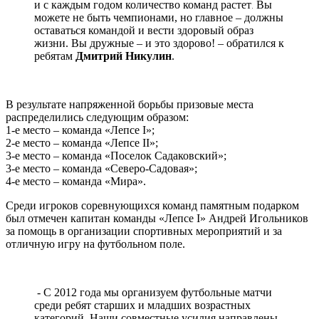
и с каждым годом количество команд растет
Вы
.
можете не быть чемпионами, но главное – должны
оставаться командой и вести здоровый образ
жизни. Вы дружные – и это здорово! – обратился к
ребятам
Дмитрий Никулин
.
В результате напряженной борьбы призовые места
распределились следующим образом:
1-е место – команда «Лепсе I»;
2-е место – команда «Лепсе II»;
3-е место – команда «Поселок Садаковский»;
3-е место – команда «Северо-Садовая»;
4-е место – команда «Мира».
Среди игроков соревнующихся команд памятным подарком
был отмечен капитан команды «Лепсе I» Андрей Игольников
за помощь в организации спортивных мероприятий и за
отличную игру на футбольном поле.
- С 2012 года мы организуем футбольные матчи
среди ребят старших и младших возрастных
категорий
.
Наши совместные усилия направлены