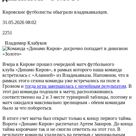
Кировские футболисты обыграли владикавказцев.
31.05.2026 08:02
2251
Владимир Клабуков
Вчера в Кирове прошел очередной матч футбольного
клуба «Динамо Киров», в рамках которого наша команда
встретилась с «Аланией» из Владикавказа. Напомним, что в
рамках этого сезона команды уже встречались на поле в
Грозном и
тогда игра завершилась с ничейным результатом
. В
этот раз команды подошли к матчу, расположившись
соответственно на 2 и 3 месте турнирной таблицы, поэтому и
матч ожидался максимально зрелищным - обеим командам
было за что побороться.
В итоге счет матча был открыт только к концу первого тайма.
Ворота «Динамо Киров» распечатал Артем Закиров. До конца
тайма кировчане так и не смогли ответить на этот гол. В
результате команды удалились на перерыв с минимальным