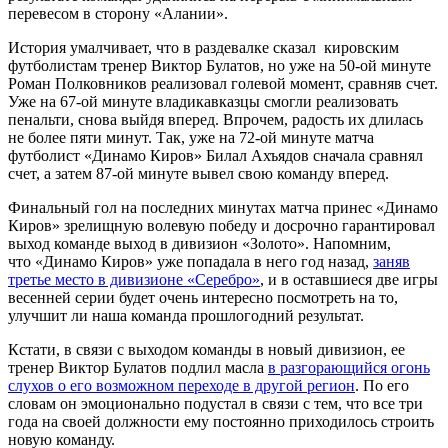
перевесом в сторону «Алании».
История умалчивает, что в раздевалке сказал кировским
футболистам тренер Виктор Булатов, но уже на 50-ой минуте
Роман Полковников реализовал голевой момент, сравняв счет.
Уже на 67-ой минуте владикавказцы смогли реализовать
пенальти, снова выйдя вперед. Впрочем, радость их длилась
не более пяти минут. Так, уже на 72-ой минуте матча
футболист «Динамо Киров» Билал Ахъядов сначала сравнял
счет, а затем 87-ой минуте вывел свою команду вперед.
Финальный гол на последних минутах матча принес «Динамо
Киров» зрелищную волевую победу и досрочно гарантировал
выход команде выход в дивизион «Золото». Напомним,
что «Динамо Киров» уже попадала в него год назад,
заняв
третье место в дивизионе «Серебро»
, и в оставшиеся две игры
весенней серии будет очень интересно посмотреть на то,
улучшит ли наша команда прошлогодний результат.
Кстати, в связи с выходом команды в новый дивизион, ее
тренер Виктор Булатов подлил масла
в разгорающийся огонь
слухов о его возможном переходе в другой регион
. По его
словам он эмоционально подустал в связи с тем, что все три
года на своей должности ему постоянно приходилось строить
новую команду.