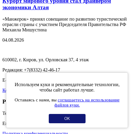
Курорт мирового уровня стал драйвером
экономики Алтая
«Манжерок» принял совещание по развитию туристической
отрасли страны с участием Председателя Правительства РФ
Михаила Мишустина
04.08.2026
610002, г. Киров, ул. Орловская 37, 4 этаж
Редакция: +7(8332) 42-46-17
E-mail:
info@kirov.online
Используем куки и рекомендательные технологии,
чтобы сайт работал лучше.
Контакты
Оставаясь с нами, вы
соглашаетесь на использование
Реклама на портале:
файлов куки.
Тел: 8 (8332) 42-46-12
OK
Email:
reklama@kirov.online
Политика конфиденциальности