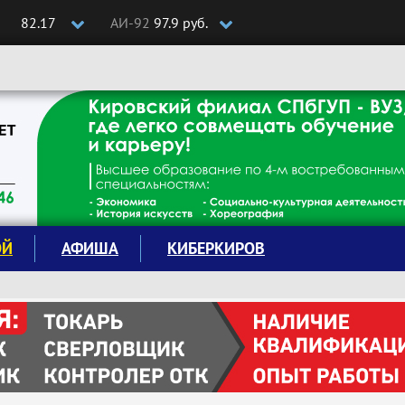
82.17
АИ-92
97.9 руб.
ОЙ
АФИША
КИБЕРКИРОВ