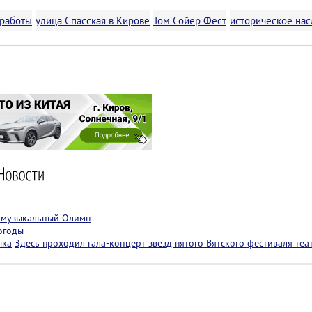
работы
улица Спасская в Кирове
Том Сойер Фест
историческое на
т музыкальный Олимп
огоды
ыка
Здесь проходил гала-концерт звезд пятого Вятского фестиваля теа