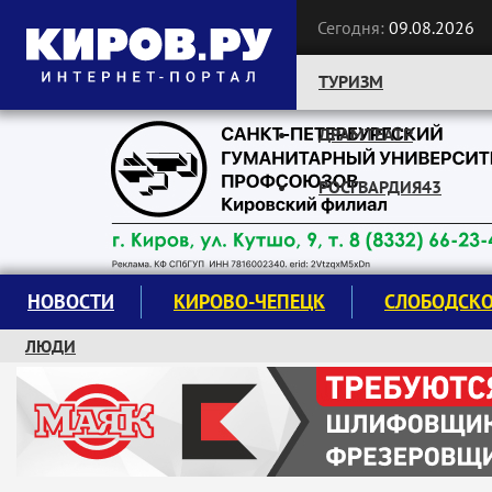
Сегодня:
09.08.2026
ТУРИЗМ
ДРАМТЕАТР
Следите за новостями:
РОСГВАРДИЯ43
НОВОСТИ
КИРОВО-ЧЕПЕЦК
СЛОБОДСК
ЛЮДИ
КРУЖКИ И СЕКЦИИ
ЗАВОДУ "МАЯК" 85 ЛЕТ
ЭКОЛОГИЯ