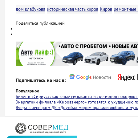
дом клабукова
историческая часть киров
Киров
ремонтные 
Поделиться публикацией
Подпишитесь на нас в:
Популярное
Билет в «Сириус»: как юные музыканты из регионов покоряю
Энергетики филиала «Кировэнерго» готовятся к ухудшению п
Вчера в чепецком ДК «Дружба» миром правили любовь и муз