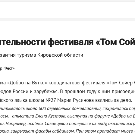
ятельности фестиваля «Том Со
звития туризма Кировской области
ма «Добро на Вятке» координаторы фестиваля «Том Сойер 
городов России и зарубежья. В прошлом году к ним присоед
ийского языка школы №27 Мария Русинова взялись за дело.
считывалось около 600 деревянных домовладений, сохранилось пор
носы, - отметила Елена Кустова, выступая на форуме «Добро на 
 Например, особняк Савинцевой потерялся из виду, оказавшись 
кна, закрывают фасады сайдингом. При этом пропадает много 