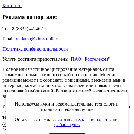
Контакты
Реклама на портале:
Тел: 8 (8332) 42-46-12
Email:
reklama@kirov.online
Политика конфиденциальности
Услуги хостинга предоставлены:
ПАО "Ростелеком"
Полное или частичное цитирование материалов сайта
возможно только с гиперссылкой на источник. Мнение
редакции может не совпадать с мнениями, высказанными в
интервью, комментариях пользователей или прямой речи
персонажей публикаций. Редакция не несёт ответственности
за текст комментариев читателей.
Используем куки и рекомендательные технологии,
Интернет-портал Kirov.online зарегистрирован в Федеральной
чтобы сайт работал лучше.
службе по надзору в сфере связи, информационных
технологий и массовых коммуникаций (Роскомнадзор) 5
Оставаясь с нами, вы
соглашаетесь на использование
декабря 2019 года. Регистрационный номер ЭЛ № ФС 77 -
файлов куки.
77189.