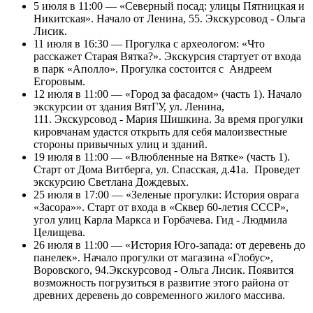
5 июля в 11:00 — «Северный посад: улицы Пятницкая и
Никитская». Начало от Ленина, 55. Экскурсовод - Ольга
Лисик.
11 июля в 16:30 — Прогулка с археологом: «Что
расскажет Старая Вятка?». Экскурсия стартует от входа
в парк «Аполло». Прогулка состоится с Андреем
Егоровым.
12 июля в 11:00 — «Город за фасадом» (часть 1). Начало
экскурсии от здания ВятГУ, ул. Ленина,
111. Экскурсовод - Мария Шишкина. За время прогулки
кировчанам удастся открыть для себя малоизвестные
стороны привычных улиц и зданий.
19 июля в 11:00 — «Влюбленные на Вятке» (часть 1).
Старт от Дома Витберга, ул. Спасская, д.41а. Проведет
экскурсию Светлана Дождевых.
25 июля в 17:00 — «Зеленые прогулки: История оврага
«Засора»». Старт от входа в «Сквер 60-летия СССР»,
угол улиц Карла Маркса и Горбачева. Гид - Людмила
Целищева.
26 июля в 11:00 — «История Юго-запада: от деревень до
панелек». Начало прогулки от магазина «Глобус»,
Воровского, 94.Экскурсовод - Ольга Лисик. Появится
возможность погрузиться в развитие этого района от
древних деревень до современного жилого массива.