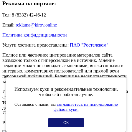
Реклама на портале:
Тел: 8 (8332) 42-46-12
Email:
reklama@kirov.online
Политика конфиденциальности
Услуги хостинга предоставлены:
ПАО "Ростелеком"
Полное или частичное цитирование материалов сайта
возможно только с гиперссылкой на источник. Мнение
редакции может не совпадать с мнениями, высказанными в
интервью, комментариях пользователей или прямой речи
персонажей публикаций. Редакция не несёт ответственности
за текст комментариев читателей.
Используем куки и рекомендательные технологии,
Интернет-портал Kirov.online зарегистрирован в Федеральной
чтобы сайт работал лучше.
службе по надзору в сфере связи, информационных
технологий и массовых коммуникаций (Роскомнадзор) 5
Оставаясь с нами, вы
соглашаетесь на использование
декабря 2019 года. Регистрационный номер ЭЛ № ФС 77 -
файлов куки.
77189.
Возрастное ограничение 12+
OK