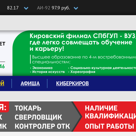
82.17
АИ-92
97.9 руб.
ОЙ
АФИША
КИБЕРКИРОВ