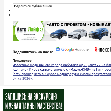
Поделиться публикацией
Подпишитесь на нас в:
Популярное
Известные люди нашего города работают официантами на бл
«Динамо» Киров сыграло вничью с ​​​​«Машук-КМВ» из Пятигорс
Гости прошедшего в Кирове медиафорума смогли прочувствов
Вятка 2026».