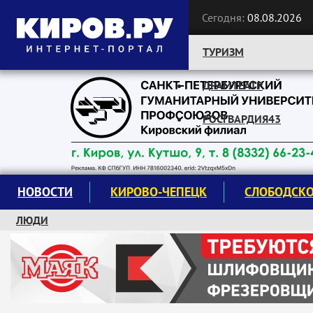
Сегодня:
08.08.2026
ТУРИЗМ
ДРАМТЕАТР
Следите за новостями:
РОСГВАРДИЯ43
НОВОСТИ
КИРОВО-ЧЕПЕЦК
СЛОБОДСК
ЛЮДИ
КРУЖКИ И СЕКЦИИ
ЗАВОДУ "МАЯК" 85 ЛЕТ
ЭКОЛОГИЯ