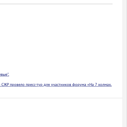
вые".
 СЖР провело пресс-тур для участников форума «На 7 холмах.