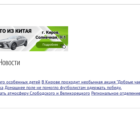
аго особенных детей
В Кирове проходит необычная акция "Добрые чае
ка
Домашнее поле не помогло футболистам одержать победу.
ать атмосферу Слободского и Великорецкого
Региональное отделение