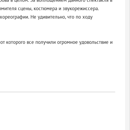
рова в целом. За воплощением данного спектакля в
ормителя сцены, костюмера и звукорежиссера.
 хореографии. Не удивительно, что по ходу
от которого все получили огромное удовольствие и