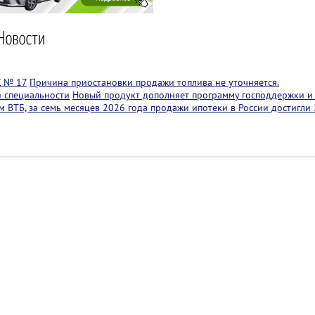
С № 17
Причина приостановки продажи топлива не уточняется.
й специальности
Новый продукт дополняет программу господдержки и 
 ВТБ, за семь месяцев 2026 года продажи ипотеки в России достигли 