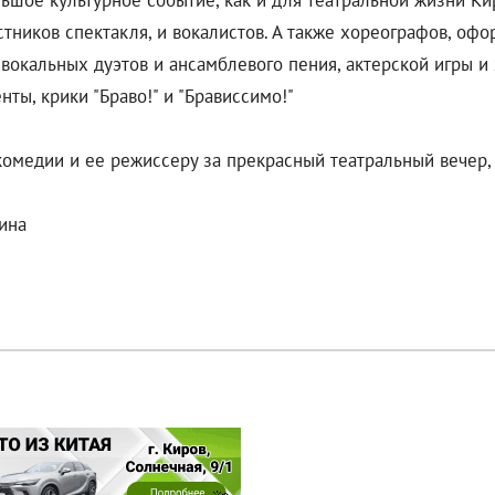
льшое культурное событие, как и для театральной жизни Ки
стников спектакля, и вокалистов. А также хореографов, оф
 вокальных дуэтов и ансамблевого пения, актерской игры и
ты, крики "Браво!" и "Брависсимо!"
комедии и ее режиссеру за прекрасный театральный вечер, 
пина