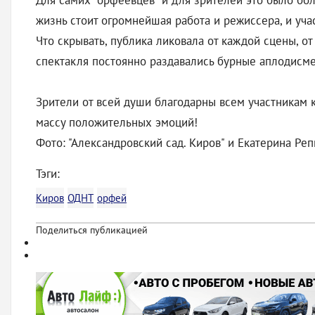
Для самих "орфеевцев" и для зрителей это было бо
жизнь стоит огромнейшая работа и режиссера, и уча
Что скрывать, публика ликовала от каждой сцены, от
спектакля постоянно раздавались бурные аплодисмен
Зрители от всей души благодарны всем участникам 
массу положительных эмоций!
Фото: "Александровский сад. Киров" и Екатерина Ре
Тэги:
Киров
ОДНТ
орфей
Поделиться публикацией