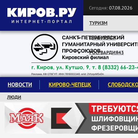
Сегодня:
07.08.2026
ТУРИЗМ
ДРАМТЕАТР
Следите за новостями:
РОСГВАРДИЯ43
НОВОСТИ
КИРОВО-ЧЕПЕЦК
СЛОБОДСК
ЛЮДИ
КРУЖКИ И СЕКЦИИ
ЗАВОДУ "МАЯК" 85 ЛЕТ
ЭКОЛОГИЯ