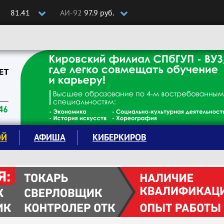
81.41
АИ-92
97.9 руб.
ОЙ
АФИША
КИБЕРКИРОВ