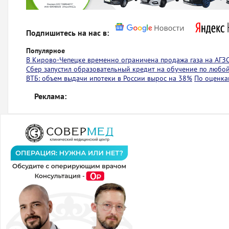
Подпишитесь на нас в:
Популярное
В Кирово-Чепецке временно ограничена продажа газа на АГЗ
Сбер запустил образовательный кредит на обучение по любо
ВТБ: объем выдачи ипотеки в России вырос на 38%
По оценкам
Реклама: