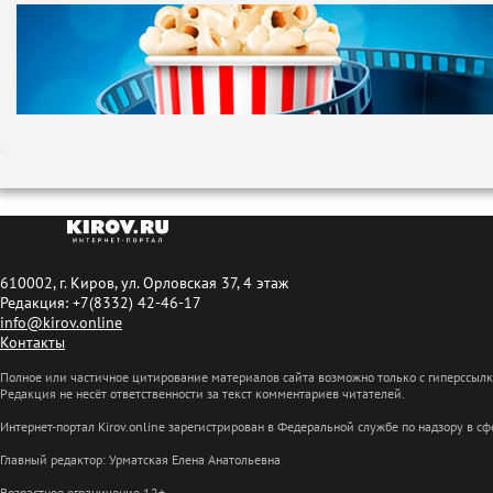
610002, г. Киров, ул. Орловская 37, 4 этаж
Редакция: +7(8332) 42-46-17
info@kirov.online
Контакты
Полное или частичное цитирование материалов сайта возможно только с гиперссыл
Редакция не несёт ответственности за текст комментариев читателей.
Интернет-портал Kirov.online зарегистрирован в Федеральной службе по надзору в 
Главный редактор: Урматская Елена Анатольевна
Возрастное ограничение 12+