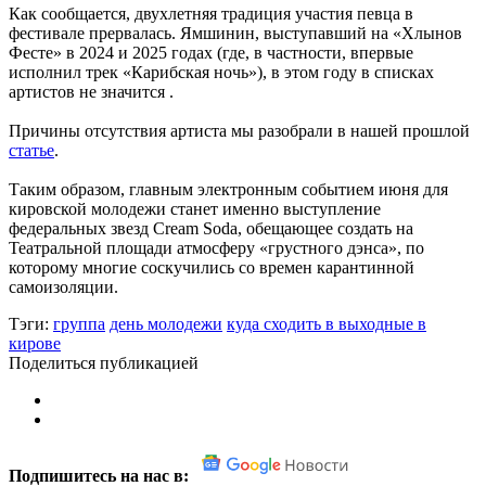
Как сообщается, двухлетняя традиция участия певца в
фестивале прервалась. Ямшинин, выступавший на «Хлынов
Фесте» в 2024 и 2025 годах (где, в частности, впервые
исполнил трек «Карибская ночь»), в этом году в списках
артистов не значится .
Причины отсутствия артиста мы разобрали в нашей прошлой
статье
.
Таким образом, главным электронным событием июня для
кировской молодежи станет именно выступление
федеральных звезд Cream Soda, обещающее создать на
Театральной площади атмосферу «грустного дэнса», по
которому многие соскучились со времен карантинной
самоизоляции.
Тэги:
группа
день молодежи
куда сходить в выходные в
кирове
Поделиться публикацией
Подпишитесь на нас в: