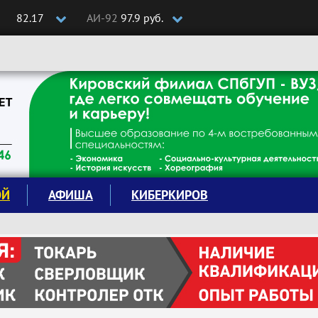
82.17
АИ-92
97.9 руб.
ОЙ
АФИША
КИБЕРКИРОВ