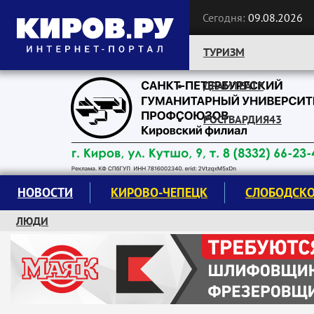
Сегодня:
09.08.2026
ТУРИЗМ
ДРАМТЕАТР
Следите за новостями:
РОСГВАРДИЯ43
НОВОСТИ
КИРОВО-ЧЕПЕЦК
СЛОБОДСК
ЛЮДИ
КРУЖКИ И СЕКЦИИ
ЗАВОДУ "МАЯК" 85 ЛЕТ
ЭКОЛОГИЯ