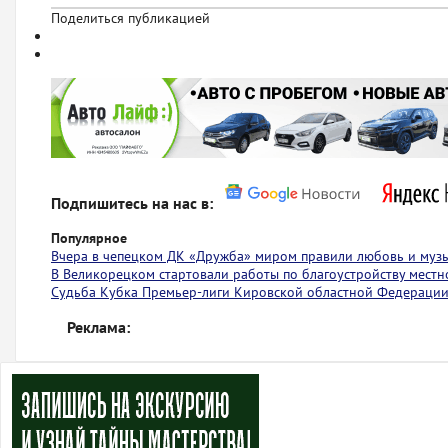
Поделиться публикацией
Подпишитесь на нас в:
Популярное
Вчера в чепецком ДК «Дружба» миром правили любовь и муз
В Великорецком стартовали работы по благоустройству местн
Судьба Кубка Премьер-лиги Кировской областной Федерации
Реклама: