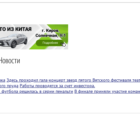
ыка
Здесь проходил гала-концерт звезд пятого Вятского фестиваля теа
ого пруда
Работы проводятся за счет инвестора.
 футбола решилась в серии пенальти
В финале приняли участие коман