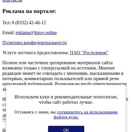
Реклама на портале:
Тел: 8 (8332) 42-46-12
Email:
reklama@kirov.online
Политика конфиденциальности
Услуги хостинга предоставлены:
ПАО "Ростелеком"
Полное или частичное цитирование материалов сайта
возможно только с гиперссылкой на источник. Мнение
редакции может не совпадать с мнениями, высказанными в
интервью, комментариях пользователей или прямой речи
персонажей публикаций. Редакция не несёт ответственности
за текст комментариев читателей.
Используем куки и рекомендательные технологии,
Интернет-портал Kirov.online зарегистрирован в Федеральной
чтобы сайт работал лучше.
службе по надзору в сфере связи, информационных
технологий и массовых коммуникаций (Роскомнадзор) 5
Оставаясь с нами, вы
соглашаетесь на использование
декабря 2019 года. Регистрационный номер ЭЛ № ФС 77 -
файлов куки.
77189.
Возрастное ограничение 12+
OK