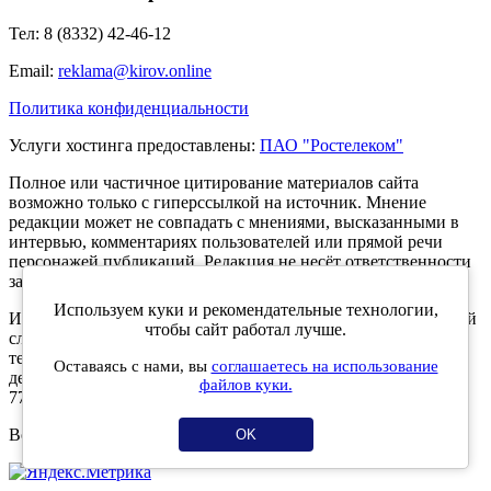
Тел: 8 (8332) 42-46-12
Email:
reklama@kirov.online
Политика конфиденциальности
Услуги хостинга предоставлены:
ПАО "Ростелеком"
Полное или частичное цитирование материалов сайта
возможно только с гиперссылкой на источник. Мнение
редакции может не совпадать с мнениями, высказанными в
интервью, комментариях пользователей или прямой речи
персонажей публикаций. Редакция не несёт ответственности
за текст комментариев читателей.
Используем куки и рекомендательные технологии,
Интернет-портал Kirov.online зарегистрирован в Федеральной
чтобы сайт работал лучше.
службе по надзору в сфере связи, информационных
технологий и массовых коммуникаций (Роскомнадзор) 5
Оставаясь с нами, вы
соглашаетесь на использование
декабря 2019 года. Регистрационный номер ЭЛ № ФС 77 -
файлов куки.
77189.
Возрастное ограничение 12+
OK