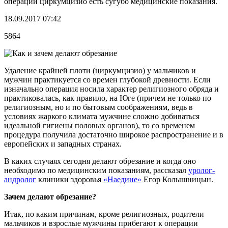
операции циркумцизио есть сугубо медицинские показания.
18.09.2017 07:42
5864
Удаление крайней плоти (циркумцизио) у мальчиков и
мужчин практикуется со времен глубокой древности. Если
изначально операция носила характер религиозного обряда и
практиковалась, как правило, на Юге (причем не только по
религиозным, но и по бытовым соображениям, ведь в
условиях жаркого климата мужчине сложно добиваться
идеальной гигиены половых органов), то со временем
процедура получила достаточно широкое распространение и в
европейских и западных странах.
В каких случаях сегодня делают обрезание и когда оно
необходимо по медицинским показаниям, рассказал
уролог-
андролог
клиники здоровья
«Наедине»
Егор Колышницын.
Зачем делают обрезание?
Итак, по каким причинам, кроме религиозных, родители
мальчиков и взрослые мужчины прибегают к операции