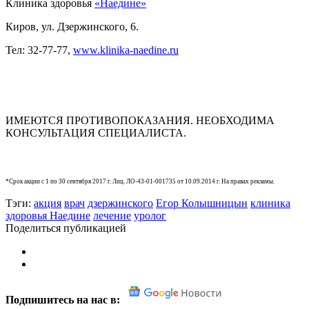
Клиника здоровья
«Наедине»
Киров, ул. Дзержинского, 6.
Тел: 32-77-77,
www.klinika-naedine.ru
ИМЕЮТСЯ ПРОТИВОПОКАЗАНИЯ. НЕОБХОДИМА
КОНСУЛЬТАЦИЯ СПЕЦИАЛИСТА.
*Срок акции с 1 по 30 сентября 2017 г. Лиц. ЛО-43-01-001735 от 10.09.2014 г. На правах рекламы.
Тэги:
акция
врач
дзержинского
Егор Колышницын
клиника
здоровья Наедине
лечение
уролог
Поделиться публикацией
Подпишитесь на нас в: