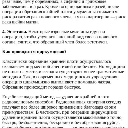
раза чаще, чем у обрезанных, а сифилис и грибковые
заболевания - в 5 раз. Кроме того, по данным врачей, после
операции обрезания крайней плоти у мужчины снижается
риск развития рака полового члена, а у его партнерши — риск
рака шейки матки.
4. Эстетика.
Некоторые взрослые мужчины идут на
операцию, чтобы улучшить внешний вид своего полового
органа, считая, что обрезанный член более эстетичен.
Как проводится циркумцизио?
Классически обрезание крайней плоти осуществлялось
скальпелем под местной анестезией или без нее. Но медицина
не стоит на месте, и сегодня существуют менее травматичные
методики. Так, в современных медицинских учреждениях
операцию циркумцизио выполняют с помощью лазера.
Обрезание происходит гораздо быстрее.
Еще более щадящий метод — удаление крайней плоти
радиоволновым способом. Радиоволновая хирургия сегодня
получает все более широкое применение благодаря своим
преимуществам. В частности, при операции циркумцизио
удаление крайней плоти осуществляется максимально точно,
быстро, безболезненно, бескровно и без образования рубца.
Срок реабилитации минимален — пациент может вернуться к