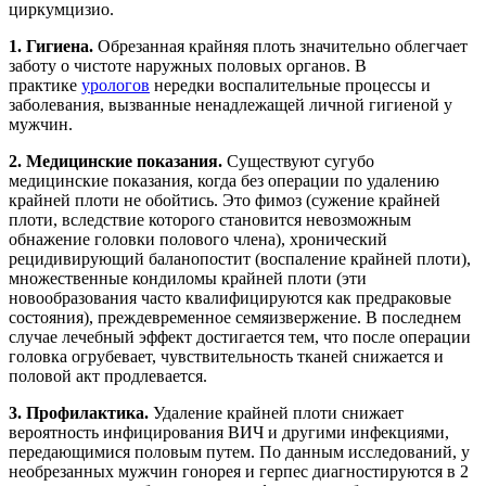
циркумцизио.
1. Гигиена.
Обрезанная крайняя плоть значительно облегчает
заботу о чистоте наружных половых органов. В
практике
урологов
нередки воспалительные процессы и
заболевания, вызванные ненадлежащей личной гигиеной у
мужчин.
2. Медицинские показания.
Существуют сугубо
медицинские показания, когда без операции по удалению
крайней плоти не обойтись. Это фимоз (сужение крайней
плоти, вследствие которого становится невозможным
обнажение головки полового члена), хронический
рецидивирующий баланопостит (воспаление крайней плоти),
множественные кондиломы крайней плоти (эти
новообразования часто квалифицируются как предраковые
состояния), преждевременное семяизвержение. В последнем
случае лечебный эффект достигается тем, что после операции
головка огрубевает, чувствительность тканей снижается и
половой акт продлевается.
3. Профилактика.
Удаление крайней плоти снижает
вероятность инфицирования ВИЧ и другими инфекциями,
передающимися половым путем. По данным исследований, у
необрезанных мужчин гонорея и герпес диагностируются в 2