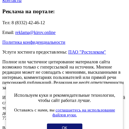
Контакты
Реклама на портале:
Тел: 8 (8332) 42-46-12
Email:
reklama@kirov.online
Политика конфиденциальности
Услуги хостинга предоставлены:
ПАО "Ростелеком"
Полное или частичное цитирование материалов сайта
возможно только с гиперссылкой на источник. Мнение
редакции может не совпадать с мнениями, высказанными в
интервью, комментариях пользователей или прямой речи
персонажей публикаций. Редакция не несёт ответственности
за текст комментариев читателей.
Используем куки и рекомендательные технологии,
Интернет-портал Kirov.online зарегистрирован в Федеральной
чтобы сайт работал лучше.
службе по надзору в сфере связи, информационных
технологий и массовых коммуникаций (Роскомнадзор) 5
Оставаясь с нами, вы
соглашаетесь на использование
декабря 2019 года. Регистрационный номер ЭЛ № ФС 77 -
файлов куки.
77189.
Возрастное ограничение 12+
OK