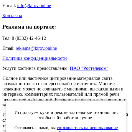
E-mail:
info@kirov.online
Контакты
Реклама на портале:
Тел: 8 (8332) 42-46-12
Email:
reklama@kirov.online
Политика конфиденциальности
Услуги хостинга предоставлены:
ПАО "Ростелеком"
Полное или частичное цитирование материалов сайта
возможно только с гиперссылкой на источник. Мнение
редакции может не совпадать с мнениями, высказанными в
интервью, комментариях пользователей или прямой речи
персонажей публикаций. Редакция не несёт ответственности
за текст комментариев читателей.
Используем куки и рекомендательные технологии,
Интернет-портал Kirov.online зарегистрирован в Федеральной
чтобы сайт работал лучше.
службе по надзору в сфере связи, информационных
технологий и массовых коммуникаций (Роскомнадзор) 5
Оставаясь с нами, вы
соглашаетесь на использование
декабря 2019 года. Регистрационный номер ЭЛ № ФС 77 -