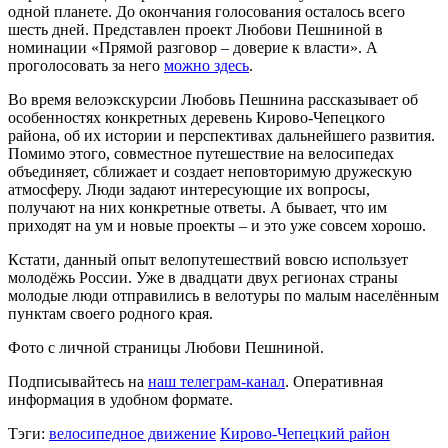
одной планете. До окончания голосования осталось всего
шесть дней. Представлен проект Любови Пешниной в
номинации «Прямой разговор – доверие к власти». А
проголосовать за него
можно здесь
.
Во время велоэкскурсии Любовь Пешнина рассказывает об
особенностях конкретных деревень Кирово-Чепецкого
района, об их истории и перспективах дальнейшего развития.
Помимо этого, совместное путешествие на велосипедах
объединяет, сближает и создает неповторимую дружескую
атмосферу. Люди задают интересующие их вопросы,
получают на них конкретные ответы. А бывает, что им
приходят на ум и новые проекты – и это уже совсем хорошо.
Кстати, данный опыт велопутешествий вовсю использует
молодёжь России. Уже в двадцати двух регионах страны
молодые люди отправились в велотуры по малым населённым
пунктам своего родного края.
Фото с личной страницы Любови Пешниной.
Подписывайтесь на
наш телеграм-канал
. Оперативная
информация в удобном формате.
Тэги:
велосипедное движение
Кирово-Чепецкий район