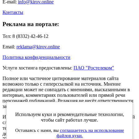
E-mail:
info@kirov.online
Контакты
Реклама на портале:
Тел: 8 (8332) 42-46-12
Email:
reklama@kirov.online
Политика конфиденциальности
Услуги хостинга предоставлены:
ПАО "Ростелеком"
Полное или частичное цитирование материалов сайта
возможно только с гиперссылкой на источник. Мнение
редакции может не совпадать с мнениями, высказанными в
интервью, комментариях пользователей или прямой речи
персонажей публикаций. Редакция не несёт ответственности
за текст комментариев читателей.
Используем куки и рекомендательные технологии,
Интернет-портал Kirov.online зарегистрирован в Федеральной
чтобы сайт работал лучше.
службе по надзору в сфере связи, информационных
технологий и массовых коммуникаций (Роскомнадзор) 5
Оставаясь с нами, вы
соглашаетесь на использование
декабря 2019 года. Регистрационный номер ЭЛ № ФС 77 -
файлов куки.