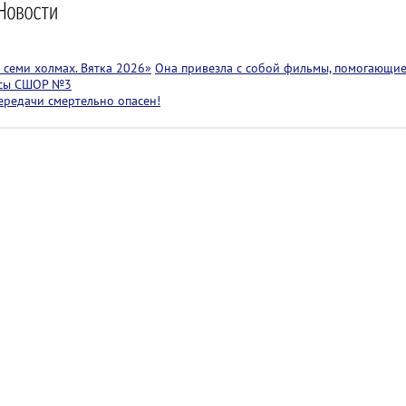
семи холмах. Вятка 2026»
Она привезла с собой фильмы, помогающие
ссы СШОР №3
ередачи смертельно опасен!