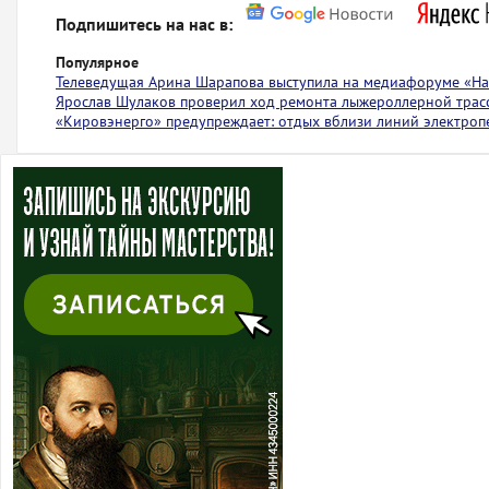
Подпишитесь на нас в:
Популярное
Телеведущая Арина Шарапова выступила на медиафоруме «На 
Ярослав Шулаков проверил ход ремонта лыжероллерной тра
«Кировэнерго» предупреждает: отдых вблизи линий электроп