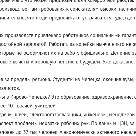
который мало что может предложить для комфортной работы.
оизводстве. Там требования к соискателям высоки: наличи
ивительно, что люди предпочитают устраиваться туда, где 
ых производств привлекало работников социальными гаран
достойной зарплатой. Работать за копейки нынче никто не ж
оторые не оформляют их на работу официально. Деление зар
овые вычеты и хорошую пенсию в будущем. Уже доказано: та
в за пределы региона. Студенты из Чепецка, окончив вузы, 
алистов.
ны в Кирово-Чепецке? Это образование, здравоохранение,
е 40 - врачей, учителей.
родавцы, швеи, электорогазосварщики, инженеры, менеджер
аспект проблемы нехватки рабочих рук. По данным ЦЗН, за
ловек до 37 тыс человек. А экономически активного населен