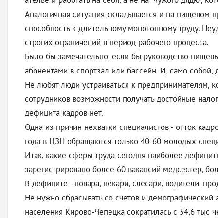
ателье и работать на себя, а не на "чужого дядю", 
Аналогичная ситуация складывается и на пищевом пр
способность к длительному монотонному труду. Неуд
строгих ограничений в период рабочего процесса.
Было бы замечательно, если бы руководство пищев
абонентами в спортзал или бассейн. И, само собой, 
Не любят люди устраиваться к предпринимателям, к
сотрудников возможности получать достойные налог
дефицита кадров нет.
Одна из причин нехватки специалистов - отток кадро
года в ЦЗН обращаются только 40-60 молодых специ
Итак, какие сферы труда сегодня наиболее дефицит
зарегистрировано более 60 вакансий медсестер, боле
В дефиците - повара, пекари, слесари, водители, п
Не нужно сбрасывать со счетов и демографический 
населения Кирово-Чепецка сократилась с 54,6 тыс че