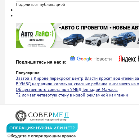
Поделиться публикацией
Подпишитесь на нас в:
Популярное
Завтра в Кирове перекроют центр
Власти просят водителей з
В УМВД наградили кировчан, спасших ребёнка, выпавшего из
Общественного совета при УМВД Геннадий Мамаев.
Т2 ломает четвертую стену в новой рекламной кампании