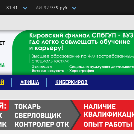
81.41
АИ-92
97.9 руб.
ОЙ
АФИША
КИБЕРКИРОВ