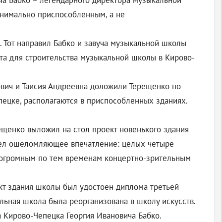
ча Бабко – легендарного директора музыкальной
инимально приспособленным, а не
 Тот направил Бабко и завуча музыкальной школы
та для строительства музыкальной школы в Кирово-
ович и Таисия Андреевна доложили Терещенко по
пецке, располагаются в приспособленных зданиях.
рещенко выложил на стол проект новенького здания
извёл ошеломляющее впечатление: целых четыре
– огромным по тем временам концертно-зрительным
оект здания школы был удостоен диплома третьей
льная школа была реорганизована в школу искусств.
а Кирово-Чепецка Георгия Ивановича Бабко.