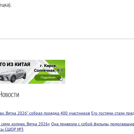
ецка).
х. Вятка 2026" собрал порядка 400 участников
Его гостями стали пр
семи холмах. Вятка 2026»
Она привезла с собой фильмы, помогающие
ссы СШОР №3