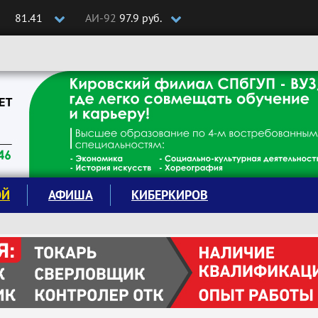
81.41
АИ-92
97.9 руб.
ОЙ
АФИША
КИБЕРКИРОВ