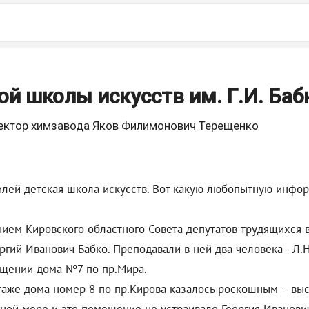
й школы искусств им. Г.И. Баб
ектор химзавода Яков Филимонович Терещенко
илей детская школа искусств. Вот какую любопытную инфо
жением Кировского областного Совета депутатов трудящихс
гий Иванович Бабко. Преподавали в ней два человека - Л.
ещении дома №7 по пр.Мира.
аже дома номер 8 по пр.Кирова казалось роскошным – выс