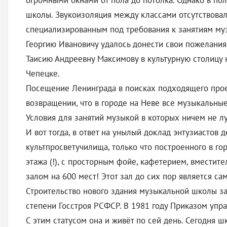
огромными окнами от пола до потолка. Однако в по
школы. Звукоизоляция между классами отсутствова
специализированным под требования к занятиям му
Георгию Ивановичу удалось донести свои пожелания
Таисию Андреевну Максимову в культурную столицу 
Чепецке.
Посещение Ленинграда в поисках подходящего прое
возвращении, что в городе на Неве все музыкальные
Условия для занятий музыкой в которых ничем не лу
И вот тогда, в ответ на унылый доклад энтузиастов
культпросветучилища, только что построенного в г
этажа (!), с просторным фойе, кафетерием, вмести
залом на 600 мест! Этот зал до сих пор является с
Строительство нового здания музыкальной школы зав
степени Госстроя РСФСР. В 1981 году Приказом упр
С этим статусом она и живёт по сей день. Сегодня 