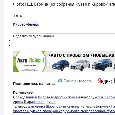
Фото: П.Д. Бармин (из собрания музея г. Кирово-Чеп
Тэги:
Кирово-Чепецк
Поделиться публикацией
Подпишитесь на нас в:
Популярное
Проходящий в Кирове всероссийский медиафорум "На 7 холма
Арина Шарапова и другие
Телеведущая Арина Шарапова выступила на медиафоруме «На 
Ярослав Шулаков проверил ход ремонта лыжероллерной тра