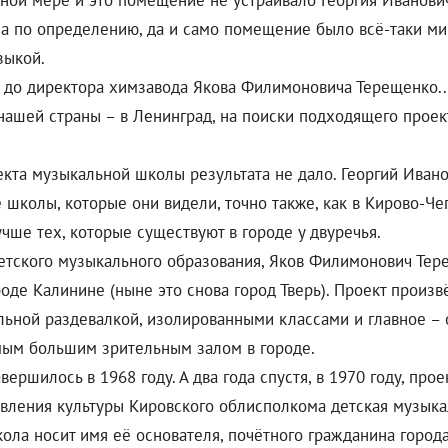
лной мере и это помещение не устраивало Георгия Иванови
ла по определению, да и само помещение было всё-таки м
зыкой.
 до директора химзавода Якова Филимоновича Терещенко...
нашей страны – в Ленинград, на поиски подходящего проек
кта музыкальной школы результата не дало. Георгий Иван
 школы, которые они видели, точно также, как в Кирово-Че
чше тех, которые существуют в городе у двуречья.
 детского музыкального образования, Яков Филимонович Те
ороде Калинине (ныне это снова город Тверь). Проект про
тельной раздевалкой, изолированными классами и главное 
амым большим зрительным залом в городе.
ершилось в 1968 году. А два года спустя, в 1970 году, пр
авления культуры Кировского облисполкома детская музыка
школа носит имя её основателя, почётного гражданина город