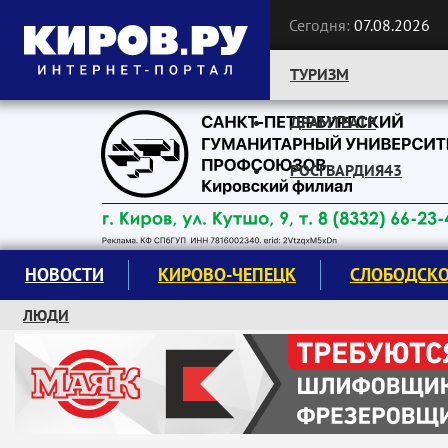
Сегодня:
07.08.2026
ТУРИЗМ
ДРАМТЕАТР
Следите за новостями:
РОСГВАРДИЯ43
НОВОСТИ
КИРОВО-ЧЕПЕЦК
СЛОБОДСК
ЛЮДИ
КРУЖКИ И СЕКЦИИ
ЗАВОДУ "МАЯК" 85 ЛЕТ
ЭКОЛОГИЯ