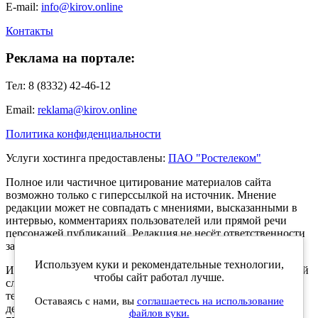
E-mail:
info@kirov.online
Контакты
Реклама на портале:
Тел: 8 (8332) 42-46-12
Email:
reklama@kirov.online
Политика конфиденциальности
Услуги хостинга предоставлены:
ПАО "Ростелеком"
Полное или частичное цитирование материалов сайта
возможно только с гиперссылкой на источник. Мнение
редакции может не совпадать с мнениями, высказанными в
интервью, комментариях пользователей или прямой речи
персонажей публикаций. Редакция не несёт ответственности
за текст комментариев читателей.
Используем куки и рекомендательные технологии,
Интернет-портал Kirov.online зарегистрирован в Федеральной
чтобы сайт работал лучше.
службе по надзору в сфере связи, информационных
технологий и массовых коммуникаций (Роскомнадзор) 5
Оставаясь с нами, вы
соглашаетесь на использование
декабря 2019 года. Регистрационный номер ЭЛ № ФС 77 -
файлов куки.