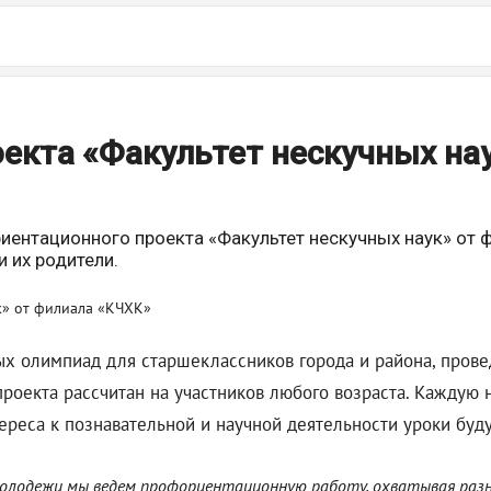
оекта «Факультет нескучных нау
иентационного проекта «Факультет нескучных наук» от 
 их родители.
х олимпиад для старшеклассников города и района, прове
оекта рассчитан на участников любого возраста. Каждую н
реса к познавательной и научной деятельности уроки буду
молодежи мы ведем профориентационную работу, охватывая раз