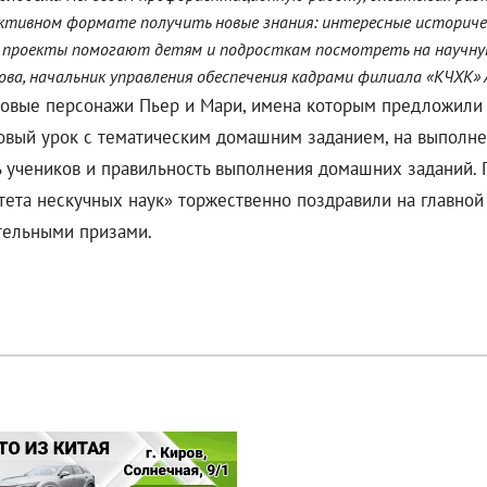
тивном формате получить новые знания: интересные историческ
е проекты помогают детям и подросткам посмотреть на научную 
а, начальник управления обеспечения кадрами филиала «КЧХК» 
я новые персонажи Пьер и Мари, имена которым предложил
новый урок с тематическим домашним заданием, на выполне
ь учеников и правильность выполнения домашних заданий. П
ета нескучных наук» торжественно поздравили на главной
тельными призами.