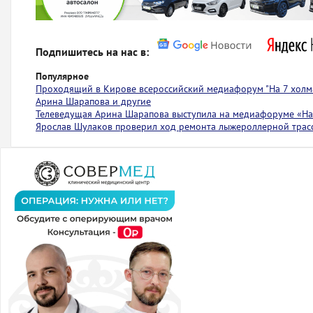
Подпишитесь на нас в:
Популярное
Проходящий в Кирове всероссийский медиафорум "На 7 холма
Арина Шарапова и другие
Телеведущая Арина Шарапова выступила на медиафоруме «На 
Ярослав Шулаков проверил ход ремонта лыжероллерной тра