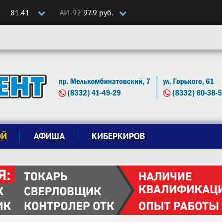
81.41
АИ-92
97.9 руб.
ОЙ
АФИША
КИБЕРКИРОВ