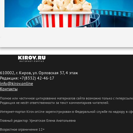
610002, г. Киров, ул. Орловская 37, 4 этаж
Редакция: +7(8332) 42-46-17
info@kirov.online
Контакты
Полное или частичное цитирование материалов сайта возможно только с гиперссыл
Редакция не несёт ответственности за текст комментариев читателей.
Интернет-портал Kirov.online зарегистрирован в Федеральной службе по надзору в 
Главный редактор: Урматская Елена Анатольевна
Возрастное ограничение 12+