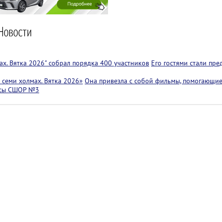
х. Вятка 2026" собрал порядка 400 участников
Его гостями стали пр
семи холмах. Вятка 2026»
Она привезла с собой фильмы, помогающие
ссы СШОР №3