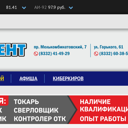
81.41
АИ-92
97.9 руб.
ОЙ
АФИША
КИБЕРКИРОВ