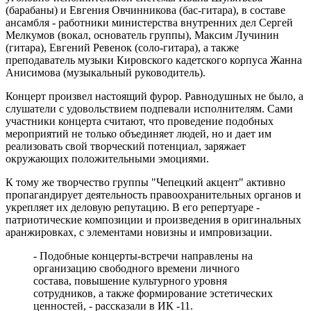
(барабаны) и Евгения Овчинникова (бас-гитара), в составе
ансамбля - работники министерства внутренних дел Сергей
Мелкумов (вокал, основатель группы), Максим Лучинин
(гитара), Евгений Ревенок (соло-гитара), а также
преподаватель музыки Кировского кадетского корпуса Жанна
Анисимова (музыкальный руководитель).
Концерт произвел настоящий фурор. Равнодушных не было, а
слушатели с удовольствием подпевали исполнителям. Сами
участники концерта считают, что проведение подобных
мероприятий не только объединяет людей, но и дает им
реализовать свой творческий потенциал, заряжает
окружающих положительными эмоциями.
К тому же творчество группы "Чепецкий акцент" активно
пропагандирует деятельность правоохранительных органов и
укрепляет их деловую репутацию. В его репертуаре -
патриотические композиции и произведения в оригинальных
аранжировках, с элементами новизны и импровизации.
- Подобные концерты-встречи направлены на
организацию свободного времени личного
состава, повышение культурного уровня
сотрудников, а также формирование эстетических
ценностей, - рассказали в ИК -11.