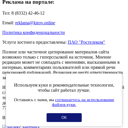
Реклама на портале:
Тел: 8 (8332) 42-46-12
Email:
reklama@kirov.online
Политика конфиденциальности
Услуги хостинга предоставлены:
ПАО "Ростелеком"
Полное или частичное цитирование материалов сайта
возможно только с гиперссылкой на источник. Мнение
редакции может не совпадать с мнениями, высказанными в
интервью, комментариях пользователей или прямой речи
персонажей публикаций. Редакция не несёт ответственности
за текст комментариев читателей.
Используем куки и рекомендательные технологии,
Интернет-портал Kirov.online зарегистрирован в Федеральной
чтобы сайт работал лучше.
службе по надзору в сфере связи, информационных
технологий и массовых коммуникаций (Роскомнадзор) 5
Оставаясь с нами, вы
соглашаетесь на использование
декабря 2019 года. Регистрационный номер ЭЛ № ФС 77 -
файлов куки.
77189.
Возрастное ограничение 12+
OK