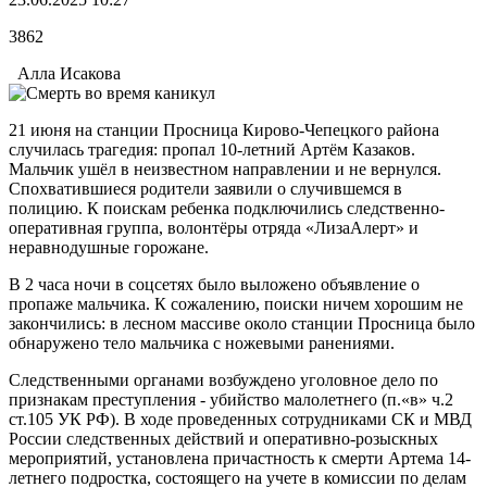
3862
Алла Исакова
21 июня на станции Просница Кирово-Чепецкого района
случилась трагедия: пропал 10-летний Артём Казаков.
Мальчик ушёл в неизвестном направлении и не вернулся.
Спохватившиеся родители заявили о случившемся в
полицию. К поискам ребенка подключились следственно-
оперативная группа, волонтёры отряда «ЛизаАлерт» и
неравнодушные горожане.
В 2 часа ночи в соцсетях было выложено объявление о
пропаже мальчика. К сожалению, поиски ничем хорошим не
закончились: в лесном массиве около станции Просница было
обнаружено тело мальчика с ножевыми ранениями.
Следственными органами возбуждено уголовное дело по
признакам преступления - убийство малолетнего (п.«в» ч.2
ст.105 УК РФ). В ходе проведенных сотрудниками СК и МВД
России следственных действий и оперативно-розыскных
мероприятий, установлена причастность к смерти Артема 14-
летнего подростка, состоящего на учете в комиссии по делам