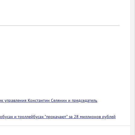
ик управления Константин Селянин и председатель
обусах и троллейбусах "прокачают" за 28 миллионов рублей