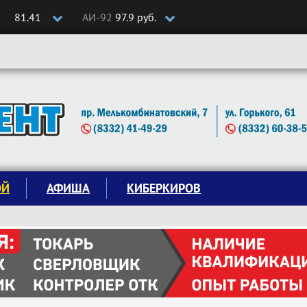
81.41
АИ-92
97.9 руб.
ОЙ
АФИША
КИБЕРКИРОВ