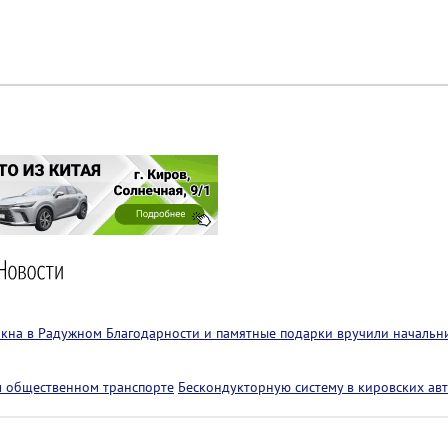
 окна в Радужном
Благодарности и памятные подарки вручили начальн
м общественном транспорте
Бескондукторную систему в кировских авт