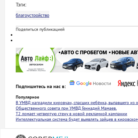
Тэги:
благоустройство
Поделиться публикацией
Подпишитесь на нас в:
Популярное
В УМВД наградили кировчан, спасших ребёнка, выпавшего из
Общественного совета при УМВД Геннадий Мамаев.
Т2 ломает четвертую стену в новой рекламной кампании
Интеллектуальная система будет выявлять зайцев в кировско