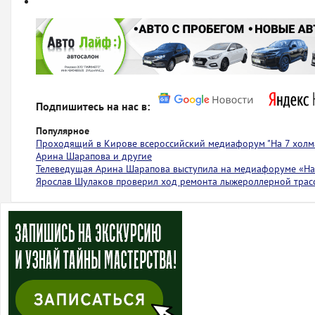
Подпишитесь на нас в:
Популярное
Проходящий в Кирове всероссийский медиафорум "На 7 холма
Арина Шарапова и другие
Телеведущая Арина Шарапова выступила на медиафоруме «На 
Ярослав Шулаков проверил ход ремонта лыжероллерной тра