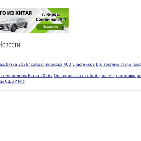
х. Вятка 2026" собрал порядка 400 участников
Его гостями стали пр
семи холмах. Вятка 2026»
Она привезла с собой фильмы, помогающие
ссы СШОР №3