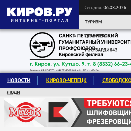
Сегодня:
06.08.2026
ТУРИЗМ
ДРАМТЕАТР
Следите за новостями:
РОСГВАРДИЯ43
НОВОСТИ
КИРОВО-ЧЕПЕЦК
СЛОБОДСК
ЛЮДИ
КРУЖКИ И СЕКЦИИ
ЗАВОДУ "МАЯК" 85 ЛЕТ
ЭКОЛОГИЯ