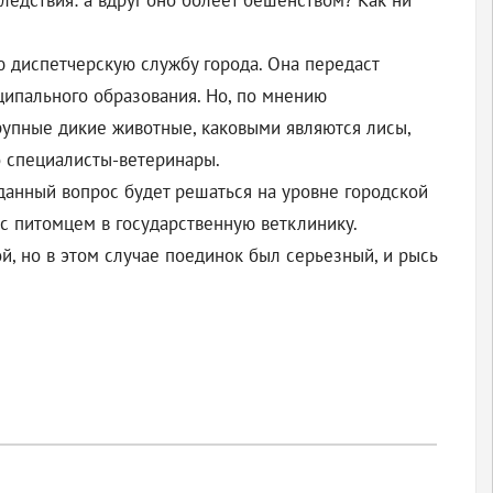
едствия: а вдруг оно болеет бешенством? Как ни
 диспетчерскую службу города. Она передаст
ипального образования. Но, по мнению
рупные дикие животные, каковыми являются лисы,
ко специалисты-ветеринары.
данный вопрос будет решаться на уровне городской
 с питомцем в государственную ветклинику.
й, но в этом случае поединок был серьезный, и рысь