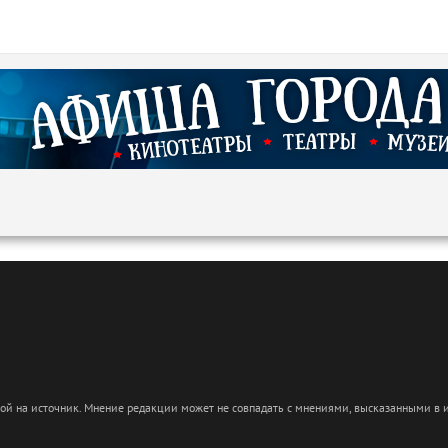
кой на источник. Мнение редакции может не совпадать с мнениями, высказанными в