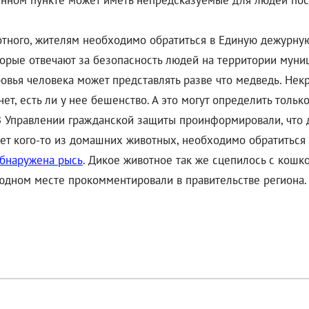
нном пункте может иметь непредсказуемые для людей посл
отного, жителям необходимо обратиться в Единую дежурную
рые отвечают за безопасность людей на территории муниц
ровья человека может представлять разве что медведь. Нек
нет, есть ли у нее бешенство. А это могут определить толь
 В Управлении гражданской защиты проинформировали, что 
ает кого-то из домашних животных, необходимо обратиться
бнаружена рысь
. Дикое животное так же сцепилось с кошко
юдном месте прокомментировали в правительстве региона.