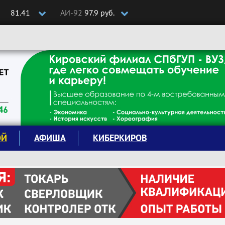
81.41
АИ-92
97.9 руб.
ОЙ
АФИША
КИБЕРКИРОВ