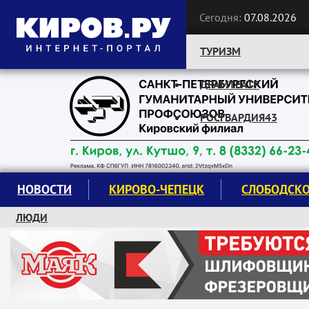
Сегодня:
07.08.2026
ТУРИЗМ
ДРАМТЕАТР
Следите за новостями:
РОСГВАРДИЯ43
НОВОСТИ
КИРОВО-ЧЕПЕЦК
СЛОБОДСК
ЛЮДИ
КРУЖКИ И СЕКЦИИ
ЗАВОДУ "МАЯК" 85 ЛЕТ
ЭКОЛОГИЯ